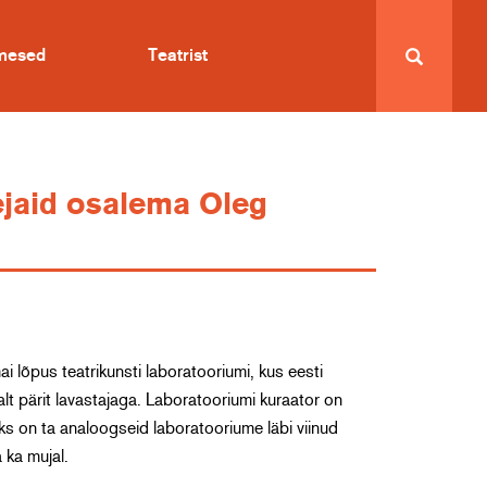
imesed
Teatrist
ejaid osalema Oleg
õpus teatrikunsti laboratooriumi, kus eesti
lt pärit lavastajaga. Laboratooriumi kuraator on
ks on ta analoogseid laboratooriume läbi viinud
 ka mujal.