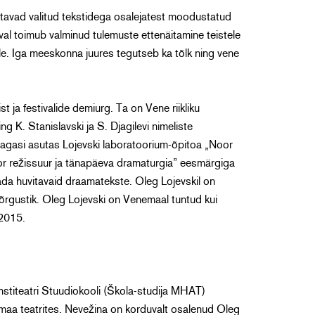
tavad valitud tekstidega osalejatest moodustatud
eval toimub valminud tulemuste ettenäitamine teistele
ele. Iga meeskonna juures tegutseb ka tõlk ning vene
ist ja festivalide demiurg. Ta on Vene riikliku
g K. Stanislavski ja S. Djagilevi nimeliste
 tagasi asutas Lojevski laboratoorium-õpitoa „Noor
oor režissuur ja tänapäeva dramaturgia” eesmärgiga
ada huvitavaid draamatekste. Oleg Lojevskil on
rgustik. Oleg Lojevski on Venemaal tuntud kui
/2015.
stiteatri Stuudiokooli (Škola-studija MHAT)
maa teatrites. Nevežina on korduvalt osalenud Oleg