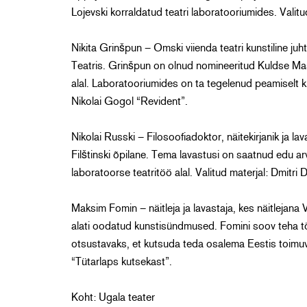
Lojevski korraldatud teatri laboratooriumides. Valitu
Nikita Grinšpun – Omski viienda teatri kunstiline j
Teatris. Grinšpun on olnud nomineeritud Kuldse Mas
alal. Laboratooriumides on ta tegelenud peamiselt kl
Nikolai Gogol “Revident”.
Nikolai Russki – Filosoofiadoktor, näitekirjanik ja 
Filštinski õpilane. Tema lavastusi on saatnud edu ar
laboratoorse teatritöö alal. Valitud materjal: Dmitri
Maksim Fomin – näitleja ja lavastaja, kes näitlejana 
alati oodatud kunstisündmused. Fomini soov teha 
otsustavaks, et kutsuda teda osalema Eestis toimuva
“Tütarlaps kutsekast”.
Koht: Ugala teater