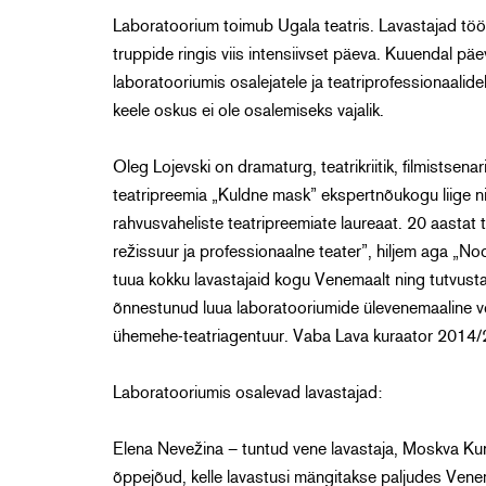
Laboratoorium toimub Ugala teatris. Lavastajad töö
truppide ringis viis intensiivset päeva. Kuuendal pä
laboratooriumis osalejatele ja teatriprofessionaalid
keele oskus ei ole osalemiseks vajalik.
Oleg Lojevski on dramaturg, teatrikriitik, filmistsenar
teatripreemia „Kuldne mask” ekspertnõukogu liige nin
rahvusvaheliste teatripreemiate laureaat. 20 aastat
režissuur ja professionaalne teater”, hiljem aga „N
tuua kokku lavastajaid kogu Venemaalt ning tutvust
õnnestunud luua laboratooriumide ülevenemaaline võ
ühemehe-teatriagentuur. Vaba Lava kuraator 2014
Laboratooriumis osalevad lavastajad:
Elena Nevežina – tuntud vene lavastaja, Moskva Kun
õppejõud, kelle lavastusi mängitakse paljudes Vene