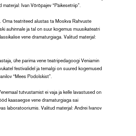
d materjal: Ivan Võrõpajev “Päikesetriip”.
uht. Oma teatriteed alustas ta Moskva Rahvuste
ki auhinnale ja tal on suur kogemus muusikateatri
assikalise vene dramaturgiaga. Valitud materjal:
lavastaja, ühe parima vene teatripedagoogi Veniamin
vukatel festivalidel ja temalgi on suured kogemused
 Danilov “Mees Podolskist”.
Venemaal tutvustamist ei vaja ja kelle lavastused on
tööd kaasaegse vene dramaturgiaga sai
s laboratooriumis. Valitud materjal: Andrei Ivanov