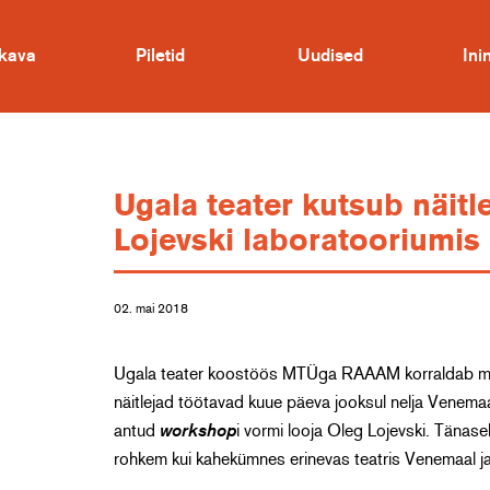
kava
Piletid
Uudised
In
Ugala teater kutsub näitl
Lojevski laboratooriumis
02. mai 2018
Ugala teater koostöös MTÜga RAAAM korraldab mai l
näitlejad töötavad kuue päeva jooksul nelja Venemaa
antud
workshop
i vormi looja Oleg Lojevski. Tänase
rohkem kui kahekümnes erinevas teatris Venemaal ja