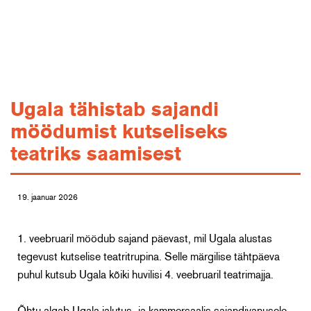
Ugala tähistab sajandi
möödumist kutseliseks
teatriks saamisest
19. jaanuar 2026
1. veebruaril möödub sajand päevast, mil Ugala alustas
tegevust kutselise teatritrupina. Selle märgilise tähtpäeva
puhul kutsub Ugala kõiki huvilisi 4. veebruaril teatrimajja.