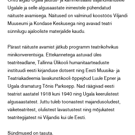
Õhtu algab Ugala jalutus- ja kammersaalis sajandivanusele
Ugalale ja selle algusaastate inimestele pühendatud
näituste avamisega. Näitused on valminud koostöös Viljandi
Muuseumi ja Kondase Keskusega ning avavad teatri
sünnilugu ajalooliste materjalide kaudu.
Pärast näituste avamist jätkub programm teatrikohvikus
minikonverentsiga. Ettekannetega astuvad üles
teatriteadlane, Tallinna Ülikooli humanitaarteaduste
instituudi eesti kirjanduse dotsent ning Eesti Muusika- ja
Teatriakadeemia lavakunstikooli õppejõud Luule Epner ja
Ugala dramaturg Tõnis Parksepp. Nad räägivad eesti
teatrist aastatel 1918 kuni 1940 ning Ugala keerulistest
algusaastatest. Juttu tuleb toonastest majandusoludest,
väiketeatritest, olulistest lavastustest ning mõjukatest
teatritegijatest nii Viljandis kui üle Eesti.
Sündmused on tasuta.