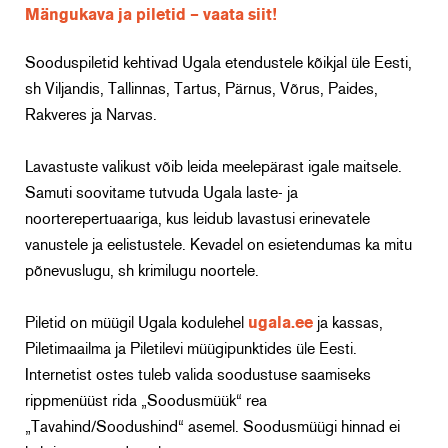
Mängukava ja piletid – vaata siit!
Sooduspiletid kehtivad Ugala etendustele kõikjal üle Eesti,
sh Viljandis, Tallinnas, Tartus, Pärnus, Võrus, Paides,
Rakveres ja Narvas.
Lavastuste valikust võib leida meelepärast igale maitsele.
Samuti soovitame tutvuda Ugala laste- ja
noorterepertuaariga, kus leidub lavastusi erinevatele
vanustele ja eelistustele. Kevadel on esietendumas ka mitu
põnevuslugu, sh krimilugu noortele.
Piletid on müügil Ugala kodulehel
ugala.ee
ja kassas,
Piletimaailma ja Piletilevi müügipunktides üle Eesti.
Internetist ostes tuleb valida soodustuse saamiseks
rippmenüüst rida „Soodusmüük“ rea
„Tavahind/Soodushind“ asemel. Soodusmüügi hinnad ei