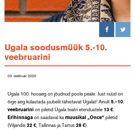
Ugala soodusmüük 5.-10.
veebruarini
03. veebruar 2020
Ugala 100. hooaeg on jõudnud poole peale. Just nüüd on
õige aeg külastada juubelit tähistavat Ugalat! Ainult
5.–10.
veebruarini
on piletid Ugala teatri etendustele
13 €
.
Erihinnaga
on saadaval ka
muusikal „Once“
piletid
(Viljandis
22 €
, Tallinnas ja Tartus
28 €
).