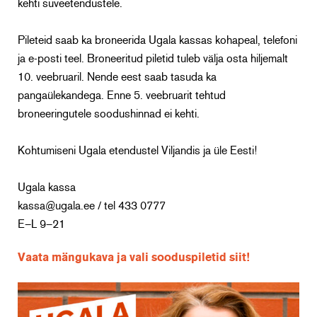
kehti suveetendustele.
Pileteid saab ka broneerida Ugala kassas kohapeal, telefoni
ja e-posti teel. Broneeritud piletid tuleb välja osta hiljemalt
10. veebruaril. Nende eest saab tasuda ka
pangaülekandega. Enne 5. veebruarit tehtud
broneeringutele soodushinnad ei kehti.
Kohtumiseni Ugala etendustel Viljandis ja üle Eesti!
Ugala kassa
kassa@ugala.ee / tel 433 0777
E–L 9–21
Vaata mängukava ja vali sooduspiletid siit!