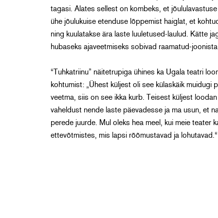
tagasi. Alates sellest on kombeks, et jõululavastuse
ühe jõulukuise etenduse lõppemist haiglat, et kohtuda
ning kuulatakse ära laste luuletused-laulud. Kätte ja
hubaseks ajaveetmiseks sobivad raamatud-joonista
“Tuhkatriinu” näitetrupiga ühines ka Ugala teatri lo
kohtumist: „Ühest küljest oli see külaskäik muidugi 
veetma, siis on see ikka kurb. Teisest küljest loodan
vaheldust nende laste päevadesse ja ma usun, et na
perede juurde. Mul oleks hea meel, kui meie teater k
ettevõtmistes, mis lapsi rõõmustavad ja lohutavad.“