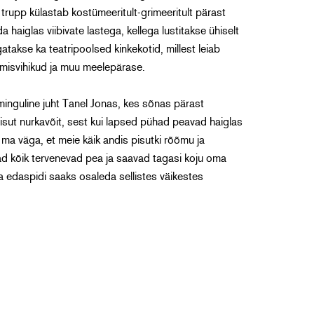
 trupp külastab kostümeeritult-grimeeritult pärast
 haiglas viibivate lastega, kellega lustitakse ühiselt
gatakse ka teatripoolsed kinkekotid, millest leiab
misvihikud ja muu meelepärase.
ominguline juht Tanel Jonas, kes sõnas pärast
pisut nurkavõit, sest kui lapsed pühad peavad haiglas
 ma väga, et meie käik andis pisutki rõõmu ja
d kõik tervenevad pea ja saavad tagasi koju oma
a edaspidi saaks osaleda sellistes väikestes