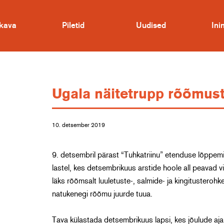
kava
Piletid
Uudised
In
Ugala näitetrupp rõõmusta
10. detsember 2019
9. detsembril pärast “Tuhkatriinu” etenduse lõppemis
lastel, kes detsembrikuus arstide hoole all peavad vi
läks rõõmsalt luuletuste-, salmide- ja kingitusteroh
natukenegi rõõmu juurde tuua.
Tava külastada detsembrikuus lapsi, kes jõulude ajal V