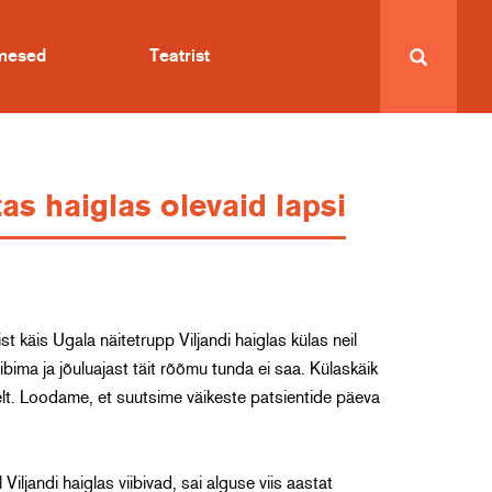
imesed
Teatrist
s haiglas olevaid lapsi
t käis Ugala näitetrupp Viljandi haiglas külas neil
ibima ja jõuluajast täit rõõmu tunda ei saa. Külaskäik
kelt. Loodame, et suutsime väikeste patsientide päeva
iljandi haiglas viibivad, sai alguse viis aastat