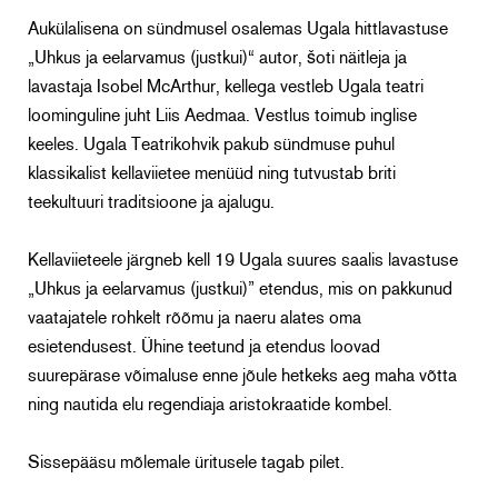
Aukülalisena on sündmusel osalemas Ugala hittlavastuse
„Uhkus ja eelarvamus (justkui)“ autor, šoti näitleja ja
lavastaja Isobel McArthur, kellega vestleb Ugala teatri
loominguline juht Liis Aedmaa. Vestlus toimub inglise
keeles. Ugala Teatrikohvik pakub sündmuse puhul
klassikalist kellaviietee menüüd ning tutvustab briti
teekultuuri traditsioone ja ajalugu.
Kellaviieteele järgneb kell 19 Ugala suures saalis lavastuse
„Uhkus ja eelarvamus (justkui)” etendus, mis on pakkunud
vaatajatele rohkelt rõõmu ja naeru alates oma
esietendusest. Ühine teetund ja etendus loovad
suurepärase võimaluse enne jõule hetkeks aeg maha võtta
ning nautida elu regendiaja aristokraatide kombel.
Sissepääsu mõlemale üritusele tagab pilet.