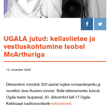
UGALA jutud: kellaviietee ja
vestluskohtumine Isobel
McArthuriga
13. november 2025
Detsembris möödub 250 aastat inglise romaanikirjaniku ja
novellisti Jane Austeni sünnist. Selle tähistamiseks kutsub
Ugala teater laupäeval, 20. detsembril kell 17 Ugala
Keldrisaali traditsioonilisele
kellaviieteele
.