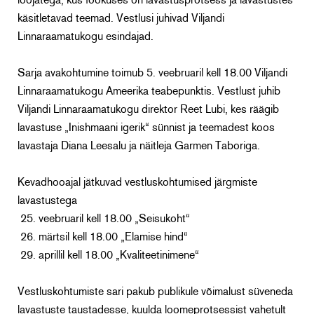
loojatega, kus fookuses on lavastusprotsess ja lavastustes
käsitletavad teemad. Vestlusi juhivad Viljandi
Linnaraamatukogu esindajad.
Sarja avakohtumine toimub 5. veebruaril kell 18.00 Viljandi
Linnaraamatukogu Ameerika teabepunktis. Vestlust juhib
Viljandi Linnaraamatukogu direktor Reet Lubi, kes räägib
lavastuse „Inishmaani igerik“ sünnist ja teemadest koos
lavastaja Diana Leesalu ja näitleja Garmen Taboriga.
Kevadhooajal jätkuvad vestluskohtumised järgmiste
lavastustega
25. veebruaril kell 18.00 „Seisukoht“
26. märtsil kell 18.00 „Elamise hind“
29. aprillil kell 18.00 „Kvaliteetinimene“
Vestluskohtumiste sari pakub publikule võimalust süveneda
lavastuste taustadesse, kuulda loomeprotsessist vahetult