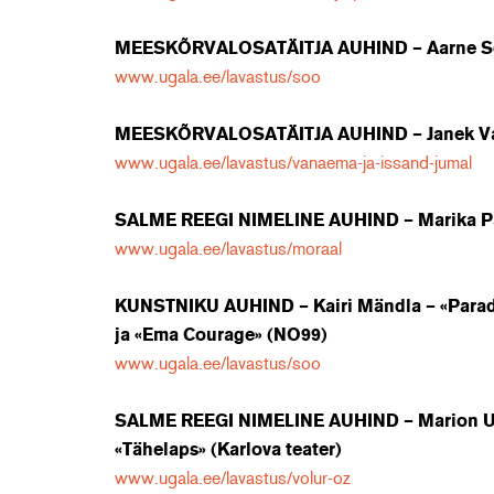
MEESKÕRVALOSATÄITJA AUHIND – Aarne Sor
www.ugala.ee/lavastus/soo
MEESKÕRVALOSATÄITJA AUHIND – Janek Vadi
www.ugala.ee/lavastus/vanaema-ja-issand-jumal
SALME REEGI NIMELINE AUHIND – Marika Pal
www.ugala.ee/lavastus/moraal
KUNSTNIKU AUHIND – Kairi Mändla – «Paradiis
ja «Ema Courage» (NO99)
www.ugala.ee/lavastus/soo
SALME REEGI NIMELINE AUHIND – Marion Undu
«Tähelaps» (Karlova teater)
www.ugala.ee/lavastus/volur-oz