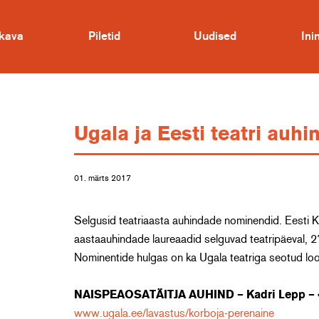
kava
Piletid
Uudised
In
Ugala ja Eesti teatri auh
01. märts 2017
Selgusid teatriaasta auhindade nominendid. Eesti Kult
aastaauhindade laureaadid selguvad teatripäeval, 27. 
Nominentide hulgas on ka Ugala teatriga seotud lo
NAISPEAOSATÄITJA AUHIND – Kadri Lepp – «
www.ugala.ee/lavastus/korboja-perenaine