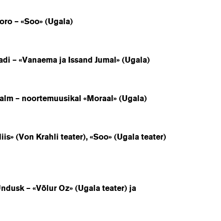
o – «Soo» (Ugala)
 – «Vanaema ja Issand Jumal» (Ugala)
m – noortemuusikal «Moraal» (Ugala)
» (Von Krahli teater), «Soo» (Ugala teater)
sk – «Võlur Oz» (Ugala teater) ja