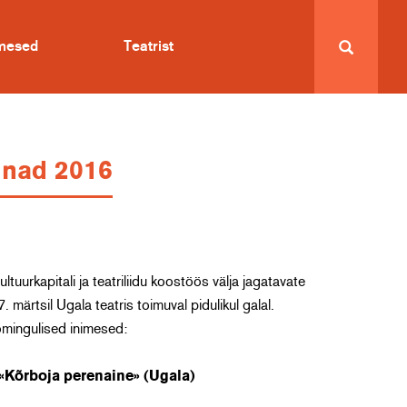
imesed
Teatrist
innad 2016
uurkapitali ja teatriliidu koostöös välja jagatavate
märtsil Ugala teatris toimuval pidulikul galal.
omingulised inimesed:
Kõrboja perenaine» (Ugala)