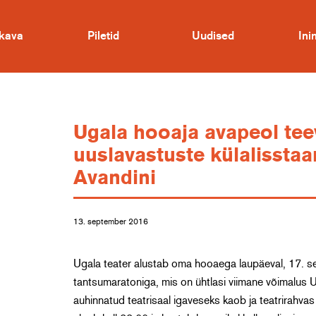
kava
Piletid
Uudised
In
Ugala hooaja avapeol te
uuslavastuste külalisstaa
Avandini
13. september 2016
Ugala teater alustab oma hooaega laupäeval, 17. se
tantsumaratoniga, mis on ühtlasi viimane võimalus U
auhinnatud teatrisaal igaveseks kaob ja teatrirahvas