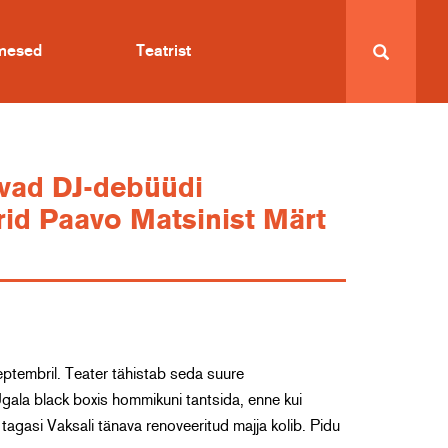
imesed
Teatrist
evad DJ-debüüdi
rid Paavo Matsinist Märt
ptembril. Teater tähistab seda suure
gala black boxis hommikuni tantsida, enne kui
 tagasi Vaksali tänava renoveeritud majja kolib. Pidu