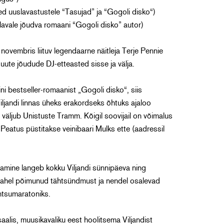
d uuslavastustele “Tasujad” ja “Gogoli disko“)
avale jõudva romaani “Gogoli disko” autor)
novembris liituv legendaarne näitleja Terje Pennie
uute jõudude DJ-etteasted sisse ja välja.
i bestseller-romaanist „Gogoli disko“, siis
jandi linnas üheks erakordseks õhtuks ajaloo
l väljub Unistuste Tramm. Kõigil soovijail on võimalus
. Peatus püstitakse veinibaari Mulks ette (aadressil
amine langeb kokku Viljandi sünnipäeva ning
avahel põimunud tähtsündmust ja nendel osalevad
ntsumaratoniks.
aalis, muusikavaliku eest hoolitsema Viljandist