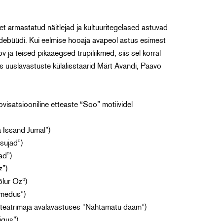
t armastatud näitlejad ja kultuuritegelased astuvad
-debüüdi. Kui eelmise hooaja avapeol astus esimest
 ja teised pikaaegsed trupiliikmed, siis sel korral
is uuslavastuste külalisstaarid Märt Avandi, Paavo
visatsiooniline etteaste “Soo” motiividel
 Issand Jumal”)
asujad”)
ad”)
z”)
õlur Oz“)
pimedus”)
la teatrimaja avalavastuses “Nähtamatu daam”)
igus”)