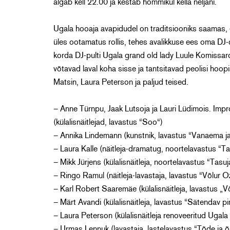
algab kell 22.00 ja kestab hommikul kella neljani.
Ugala hooaja avapidudel on traditsiooniks saamas, e
üles ootamatus rollis, tehes avalikkuse ees oma DJ
korda DJ-pulti Ugala grand old lady Luule Komissarov
võtavad laval koha sisse ja tantsitavad peolisi hoop
Matsin, Laura Peterson ja paljud teised.
– Anne Türnpu, Jaak Lutsoja ja Lauri Lüdimois. Impro
(külalisnäitlejad, lavastus “Soo“)
– Annika Lindemann (kunstnik, lavastus “Vanaema ja
– Laura Kalle (näitleja-dramatug, noortelavastus “T
– Mikk Jürjens (külalisnäitleja, noortelavastus “Tasuj
– Ringo Ramul (näitleja-lavastaja, lavastus “Võlur O
– Karl Robert Saaremäe (külalisnäitleja, lavastus „V
– Märt Avandi (külalisnäitleja, lavastus “Sätendav 
– Laura Peterson (külalisnäitleja renoveeritud Uga
– Urmas Lennuk (lavastaja, lastelavastus “Tõde ja õ