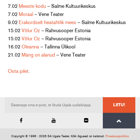
7.02
Meeste kodu
– Salme Kultuurikeskus
7.02
Moraal
– Vene Teater
9.02
Erakordselt heatahtlik mees
– Salme Kultuurikeskus
15.02
Võlur Oz
– Rahvusooper Estonia
15.02
Võlur Oz
– Rahvusooper Estonia
16.02
Oleanna
– Tallinna Ülikool
21.02
Mäng on alanud
– Vene Teater
Osta pilet
.
LIITU!
Copyright © 1996 - 2026 SA Ugala Teater. Kõik õigused on kaitstud.
Privaatsuspoliitika