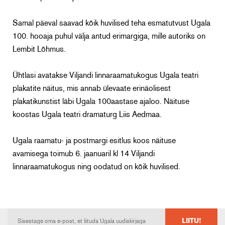
Samal päeval saavad kõik huvilised teha esmatutvust Ugala
100. hooaja puhul välja antud erimargiga, mille autoriks on
Lembit Lõhmus.
Ühtlasi avatakse Viljandi linnaraamatukogus Ugala teatri
plakatite näitus, mis annab ülevaate erinäolisest
plakatikunstist läbi Ugala 100aastase ajaloo. Näituse
koostas Ugala teatri dramaturg Liis Aedmaa.
Ugala raamatu- ja postmargi esitlus koos näituse
avamisega toimub 6. jaanuaril kl 14 Viljandi
linnaraamatukogus ning oodatud on kõik huvilised.
LIITU!