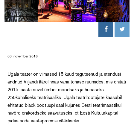
03. november 2016
Ugala teater on viimased 15 kuud tegutsenud ja etendusi
andnud Viljandi äärelinnas vana tehase ruumides, mis ehitati
2015. aasta suvel ümber moodsaks ja hubaseks
250kohaliseks teatrisaaliks. Ugala teatritöötajate kaasabil
ehitatud black box tüüpi saal kujunes Eesti teatrimaastikul
niivõrd erakordseke saavutuseks, et Eesti Kultuurkapital
pidas seda aastapreemia vääriliseks.