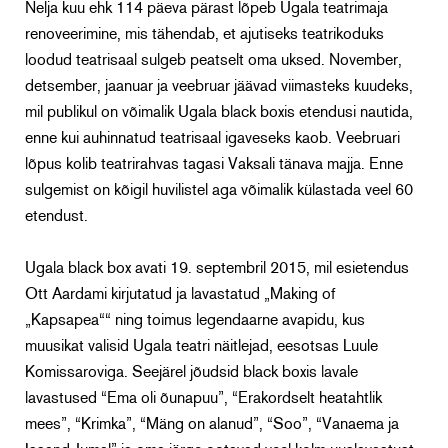
Nelja kuu ehk 114 päeva pärast lõpeb Ugala teatrimaja
renoveerimine, mis tähendab, et ajutiseks teatrikoduks
loodud teatrisaal sulgeb peatselt oma uksed. November,
detsember, jaanuar ja veebruar jäävad viimasteks kuudeks,
mil publikul on võimalik Ugala black boxis etendusi nautida,
enne kui auhinnatud teatrisaal igaveseks kaob. Veebruari
lõpus kolib teatrirahvas tagasi Vaksali tänava majja. Enne
sulgemist on kõigil huvilistel aga võimalik külastada veel 60
etendust.
Ugala black box avati 19. septembril 2015, mil esietendus
Ott Aardami kirjutatud ja lavastatud „Making of
„Kapsapea““ ning toimus legendaarne avapidu, kus
muusikat valisid Ugala teatri näitlejad, eesotsas Luule
Komissaroviga. Seejärel jõudsid black boxis lavale
lavastused “Ema oli õunapuu”, “Erakordselt heatahtlik
mees”, “Krimka”, “Mäng on alanud”, “Soo”, “Vanaema ja