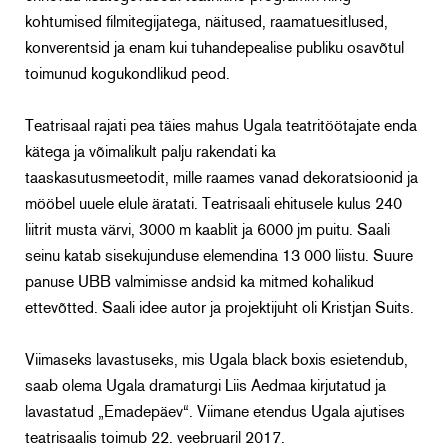
kohtumised filmitegijatega, näitused, raamatuesitlused,
konverentsid ja enam kui tuhandepealise publiku osavõtul
toimunud kogukondlikud peod.
Teatrisaal rajati pea täies mahus Ugala teatritöötajate enda
kätega ja võimalikult palju rakendati ka
taaskasutusmeetodit, mille raames vanad dekoratsioonid ja
mööbel uuele elule äratati. Teatrisaali ehitusele kulus 240
liitrit musta värvi, 3000 m kaablit ja 6000 jm puitu. Saali
seinu katab sisekujunduse elemendina 13 000 liistu. Suure
panuse UBB valmimisse andsid ka mitmed kohalikud
ettevõtted. Saali idee autor ja projektijuht oli Kristjan Suits.
Viimaseks lavastuseks, mis Ugala black boxis esietendub,
saab olema Ugala dramaturgi Liis Aedmaa kirjutatud ja
lavastatud „Emadepäev“. Viimane etendus Ugala ajutises
teatrisaalis toimub 22. veebruaril 2017.