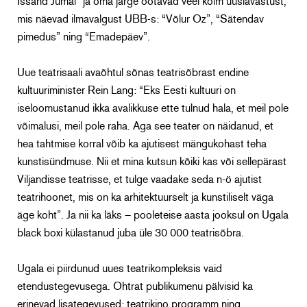
Issand Jumal” ja oma järge ootavad veel kolm uuslavastust,
mis näevad ilmavalgust UBB-s: “Võlur Oz”, “Sätendav
pimedus” ning “Emadepäev”.
Uue teatrisaali avaõhtul sõnas teatrisõbrast endine
kultuuriminister Rein Lang: “Eks Eesti kultuuri on
iseloomustanud ikka avalikkuse ette tulnud hala, et meil pole
võimalusi, meil pole raha. Aga see teater on näidanud, et
hea tahtmise korral võib ka ajutisest mängukohast teha
kunstisündmuse. Nii et mina kutsun kõiki kas või sellepärast
Viljandisse teatrisse, et tulge vaadake seda n-ö ajutist
teatrihoonet, mis on ka arhitektuurselt ja kunstiliselt väga
äge koht”. Ja nii ka läks – pooleteise aasta jooksul on Ugala
black boxi külastanud juba üle 30 000 teatrisõbra.
Ugala ei piirdunud uues teatrikompleksis vaid
etendustegevusega. Ohtrat publikumenu pälvisid ka
erinevad lisategevused: teatrikino programm ning