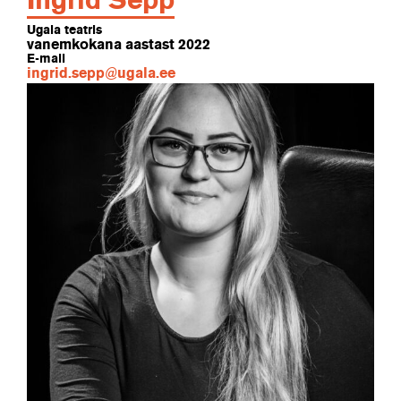
Ingrid Sepp
Ugala teatris
vanemkokana aastast 2022
E-mail
ingrid.sepp@ugala.ee