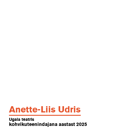
Anette-Liis Udris
Ugala teatris
kohvikuteenindajana aastast 2025