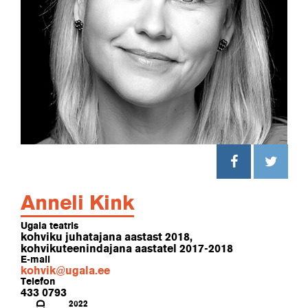
Anneli Kink
Ugala teatris
kohviku juhatajana aastast 2018,
kohvikuteenindajana aastatel 2017-2018
E-mail
kohvik@ugala.ee
Telefon
433 0793
2022