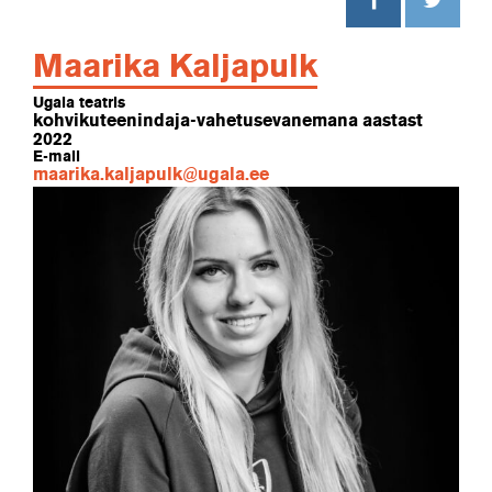
Maarika Kaljapulk
Ugala teatris
kohvikuteenindaja-vahetusevanemana aastast
2022
E-mail
maarika.kaljapulk@ugala.ee