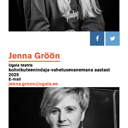
Jenna Gröön
Ugala teatris
kohvikuteenindaja-vahetusevanemana aastast
2025
E-mail
jenna.groon@ugala.ee