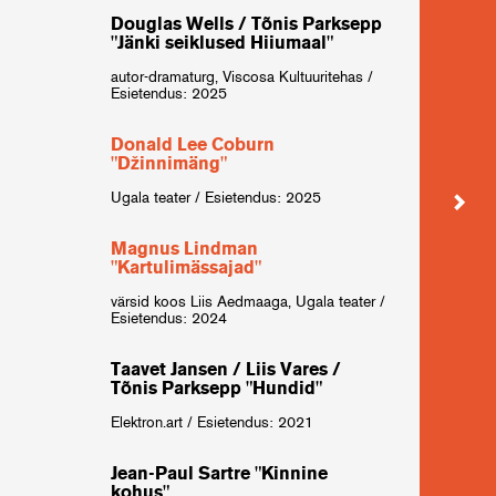
Douglas Wells / Tõnis Parksepp
"Jänki seiklused Hiiumaal"
Jaani
Loor
autor-dramaturg, Viscosa Kultuuritehas /
Kukk
Esietendus: 2025
autor-
Esiete
Donald Lee Coburn
"Džinnimäng"
Tõni
Ugala teater / Esietendus: 2025
"Tõde
autor-
Magnus Lindman
Esiete
"Kartulimässajad"
värsid koos Liis Aedmaaga, Ugala teater /
John 
Esietendus: 2024
inime
Tallin
Taavet Jansen / Liis Vares /
Tõnis Parksepp "Hundid"
Anto
Elektron.art / Esietendus: 2021
"Van
Ugala 
Jean-Paul Sartre "Kinnine
kohus"