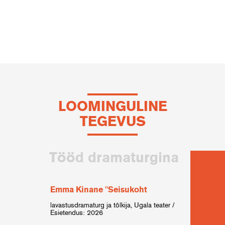
LOOMINGULINE
TEGEVUS
Tööd dramaturgina
Emma Kinane "Seisukoht
Tõni
/ tru
lavastusdramaturg ja tõlkija, Ugala teater /
Esietendus: 2026
autor-d
Esiete