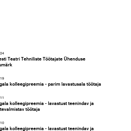
24
esti Teatri Tehniliste Töötajate Ühenduse
umärk
19
gala kolleegipreemia - parim lavastusala töötaja
11
gala kolleegipreemia - lavastust teenindav ja
ttevalmistav töötaja
10
gala kolleegipreemia - lavastust teenindav ja