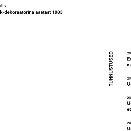
tris
k-dekoraatorina aastast 1983
TUNNUSTUSED
20
E
a
20
U
20
U
e
20
U