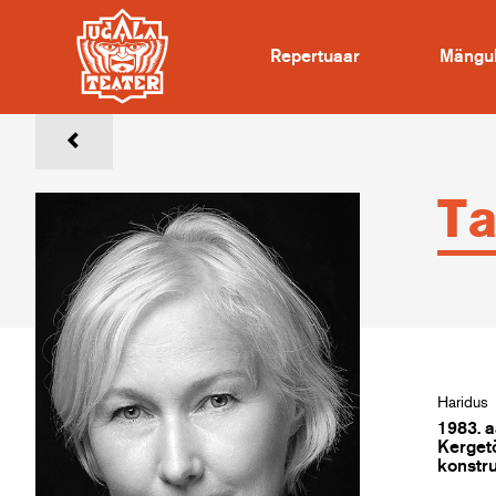
Repertuaar
Mängu
Ta
Haridus
1983. a
Kerget
konstru