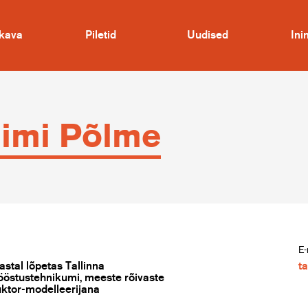
kava
Piletid
Uudised
In
imi Põlme
E-
astal lõpetas Tallinna
t
ööstustehnikumi, meeste rõivaste
ktor-modelleerijana