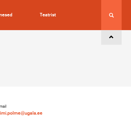
imesed
Teatrist
mail
aimi.polme@ugala.ee