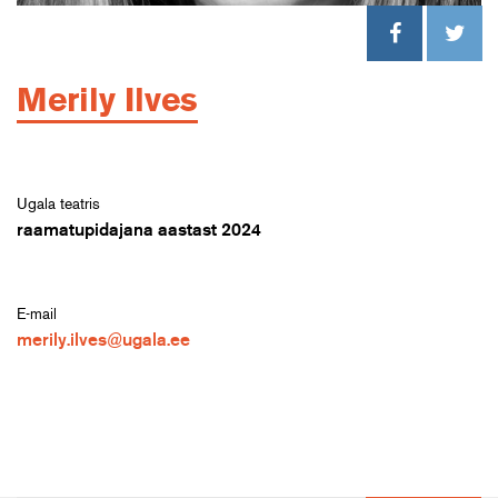
Merily Ilves
Ugala teatris
raamatupidajana aastast 2024
E-mail
merily.ilves@ugala.ee