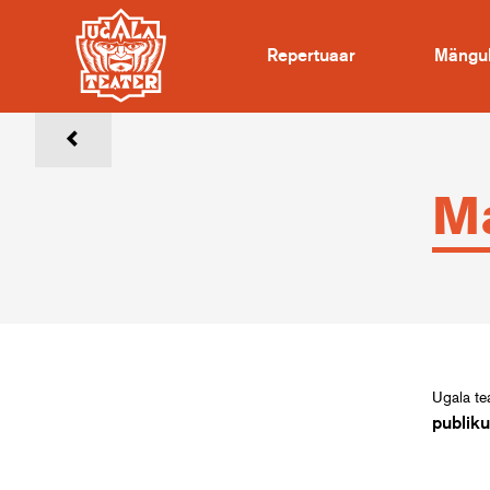
Repertuaar
Mängu
Ma
Ugala tea
publiku