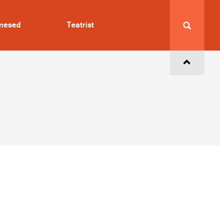
imesed
Teatrist