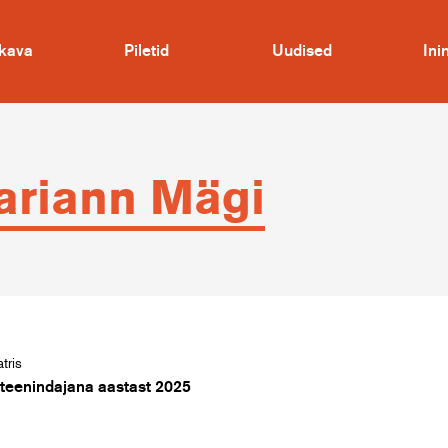
kava
Piletid
Uudised
In
riann Mägi
tris
teenindajana aastast 2025