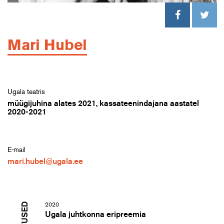
Mari Hubel
Ugala teatris
müügijuhina alates 2021, kassateenindajana aastatel
2020-2021
E-mail
mari.hubel@ugala.ee
2020
Ugala juhtkonna eripreemia