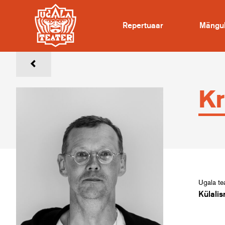
Repertuaar
Mängu
Kr
Ugala tea
Külalis