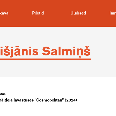
kava
Piletid
Uudised
In
išjānis Salmiņš
tris
näitleja lavastuses "Cosmopolitan" (2024)