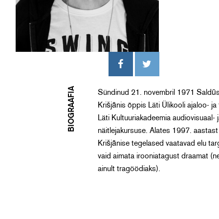
BIOGRAAFIA
Sündinud 21. novembril 1971 Saldū
Krišjānis õppis Läti Ülikooli ajaloo-
Läti Kultuuriakadeemia audiovisuaal- j
näitlejakursuse. Alates 1997. aastast
Krišjānise tegelased vaatavad elu ta
vaid aimata irooniatagust draamat (ne
ainult tragöödiaks).