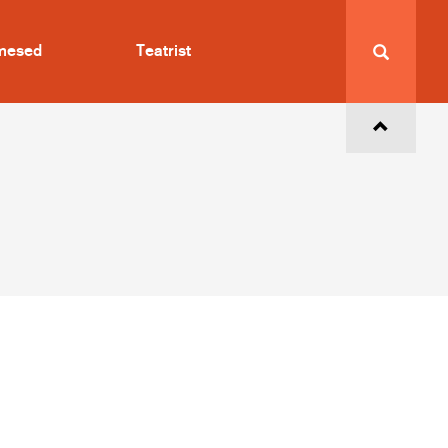
imesed
Teatrist