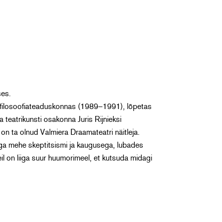
ses.
 ja filosoofiateaduskonnas (1989–1991), lõpetas
a teatrikunsti osakonna Juris Rijnieksi
 on ta olnud Valmiera Draamateatri näitleja.
rga mehe skeptitsismi ja kaugusega, lubades
il on liiga suur huumorimeel, et kutsuda midagi