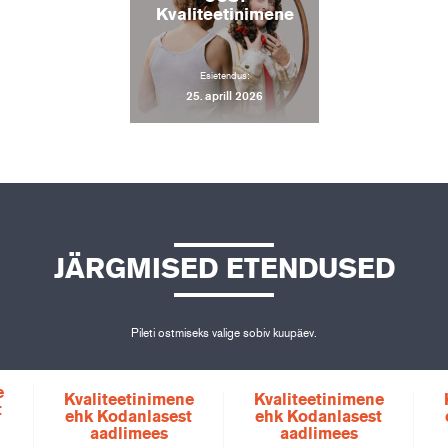
Kvaliteetinimene
Esietendus:
25. aprill 2026
JÄRGMISED ETENDUSED
Pileti ostmiseks valige sobiv kuupäev.
e
Kvaliteetinimene
Kvaliteetinimene
t
ehk Kodanlasest
ehk Kodanlasest
aadlimees
aadlimees