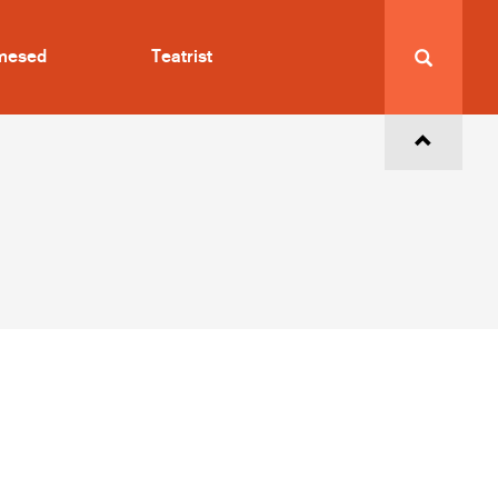
imesed
Teatrist