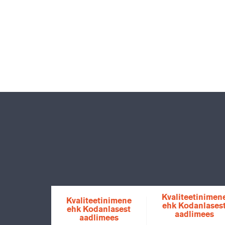
Kvaliteetinimen
Kvaliteetinimene
ehk Kodanlases
ehk Kodanlasest
aadlimees
aadlimees