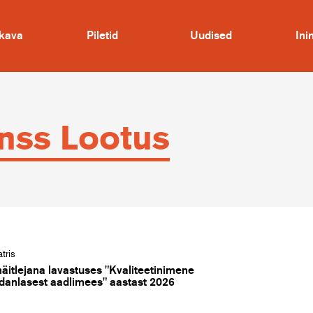
kava
Piletid
Uudised
In
nss Lootus
tris
näitlejana lavastuses "Kvaliteetinimene
danlasest aadlimees" aastast 2026