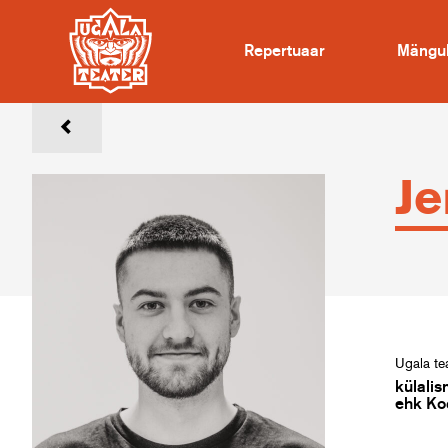
Repertuaar
Mängu
Je
Ugala tea
külalis
ehk Ko