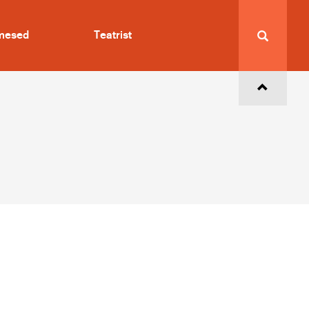
imesed
Teatrist