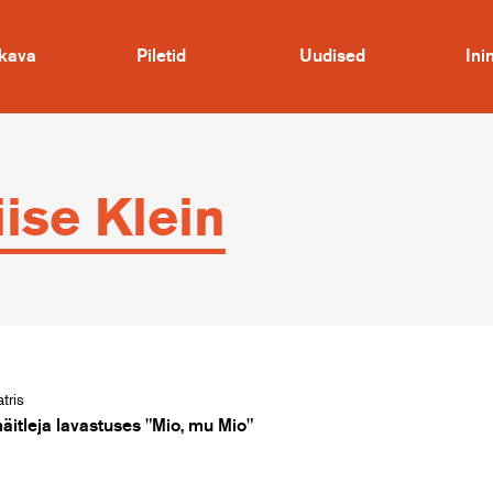
kava
Piletid
Uudised
In
iise Klein
tris
näitleja lavastuses "Mio, mu Mio"