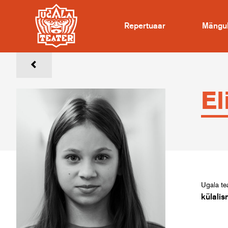
Repertuaar
Mängu
El
Ugala tea
külalis