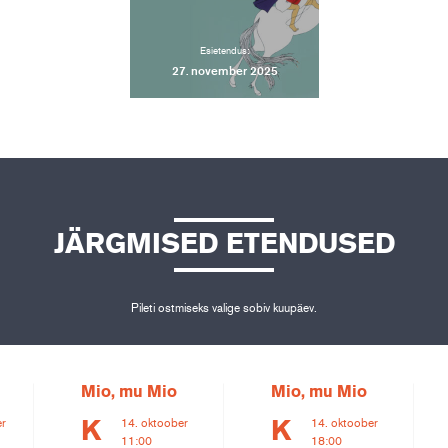
Esietendus:
27. november 2025
JÄRGMISED ETENDUSED
Pileti ostmiseks valige sobiv kuupäev.
Mio, mu Mio
Mio, mu Mio
er
14. oktoober
14. oktoober
K
K
11:00
18:00