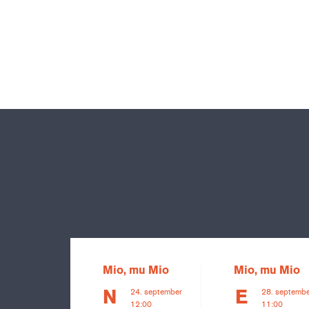
Mio, mu Mio
Mio, mu Mio
24. september
28. septemb
N
E
12:00
11:00