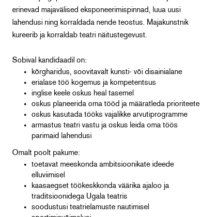
erinevad majavälised eksponeerimispinnad, luua uusi
lahendusi ning korraldada nende teostus. Majakunstnik
kureerib ja korraldab teatri näitustegevust.
Sobival kandidaadil on:
kõrgharidus, soovitavalt kunsti- või disainialane
erialase töö kogemus ja kompetentsus
inglise keele oskus heal tasemel
oskus planeerida oma tööd ja määratleda prioriteete
oskus kasutada tööks vajalikke arvutiprogramme
armastus teatri vastu ja oskus leida oma töös
parimaid lahendusi
Omalt poolt pakume:
toetavat meeskonda ambitsioonikate ideede
elluviimisel
kaasaegset töökeskkonda väärika ajaloo ja
traditsioonidega Ugala teatris
soodustusi teatrielamuste nautimisel