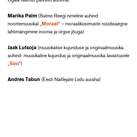
Ugala teatrist pälvisid auhinna:
Marika Palm
(Salme Reegi nimeline auhind:
noortemuusikal „
Moraal
“ – moraaliküsimuste nüüdisaegne
lahtimängimine iroonia ja ürgse jõuga)
Jaak Lutsoja
(muusikalise kujunduse ja originaalmuusika
auhind: muusikaline kujundus ja originaalmuusika lavastusele
„
Soo
“)
Andres Tabun
(Eesti Näitlejate Liidu auraha)