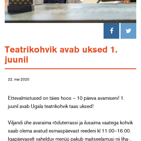
Teatrikohvik avab uksed 1.
juunil
22. mai 2020
Ettevalmistused on täies hoos – 10 päeva avamiseni! 1.
juunil avab Ugala teatrikohvik taas uksed!
Viljandi ühe avaraima rõduterrassi ja ilusaima vaatega kohvik
saab olema avatud esmaspäevast reedeni kl 11.00–16.00.
Igapäevaselt vahelduv menüü pakub maitseelamusi nii liha-,