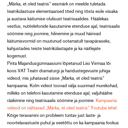
„Märka, et oled teatris” eesmärk on meelde tuletada
teatrikülastuse elementaarsed tõed ning tõsta esile viisaka
ja austava käitumise olulisust teatrisaalides. Häälekas
vestlus, nutitelefonide kasutamine etenduse ajal, teatrisaalis
söömine ning joomine, hilinemine ja muud häirivad
käitumisvormid on muutunud ootamatult tavapäraseks,
kahjustades teiste teatrikülastajate ja ka näitlejate
kogemust.
Pirita Majandusgümnaasiumi lõpetanud Liisi Viirmaa lõi
koos VAT Teatri dramaturgi ja haridustegevuste juhiga
videod, mis juhatavad sisse „Märka, et oled teatris”
kampaania. Kolm videot toovad välja suurimad murekohad,
milleks on telefoni kasutamine etenduse ajal, valjuhäälne
rääkimine ning teatrisaalis söömine ja joomine.
Kampaania
videod on nähtavad „Märka, et oled teatris” Youtube lehel.
Kõige teravamini on probleem tuntav just laste- ja
noortelavastuste puhul ja seetõttu on ka kampaania fookus