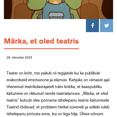
Märka, et oled teatris
26. oktoober 2023
Teater on koht, mis pakub nii tegijatele kui ka publikule
erakordseid emotsioone ja elamusi. Kahjuks on viimasel ajal
tihenenud teatrikülastajatelt tulev kriitika, et kaaspubliku
käitumine on rikkunud nende teatrielamuse. „Märka, et oled
teatris” kutsub üles pöörama tähelepanu teatris käitumisele.
Teatrid tõdevad, et probleem hetkel süveneb ja sellele tuleb
tähelepanu pöörata enne, kui on liiga hilja. Ühise sõnumi