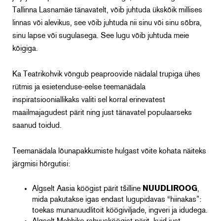
Tallinna Lasnamäe tänavatelt, võib juhtuda ükskõik millises
linnas või alevikus, see võib juhtuda nii sinu või sinu sõbra,
sinu lapse või sugulasega. See lugu võib juhtuda meie
kõigiga.
Ka Teatrikohvik võngub peaproovide nädalal trupiga ühes
rütmis ja esietenduse-eelse teemanädala
inspiratsiooniallikaks valiti sel korral erinevatest
maailmajagudest pärit ning just tänavatel populaarseks
saanud toidud.
Teemanädala lõunapakkumiste hulgast võite kohata näiteks
järgmisi hõrgutisi:
Algselt Aasia köögist pärit tšilline
NUUDLIROOG
,
mida pakutakse igas endast lugupidavas “hiinakas”:
toekas munanuudlitoit köögiviljade, ingveri ja idudega.