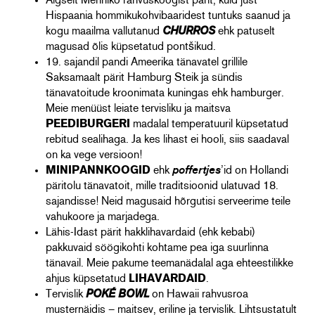
Algselt Mehhiko rahvusköögist pärit, kuid just
Hispaania hommikukohvibaaridest tuntuks saanud ja
kogu maailma vallutanud
CHURROS
ehk patuselt
magusad õlis küpsetatud pontšikud.
19. sajandil pandi Ameerika tänavatel grillile
Saksamaalt pärit Hamburg Steik ja sündis
tänavatoitude kroonimata kuningas ehk hamburger.
Meie menüüst leiate tervisliku ja maitsva
PEEDIBURGERI
madalal temperatuuril küpsetatud
rebitud sealihaga. Ja kes lihast ei hooli, siis saadaval
on ka vege versioon!
MINIPANNKOOGID
ehk
poffertjes
’id on Hollandi
päritolu tänavatoit, mille traditsioonid ulatuvad 18.
sajandisse! Neid magusaid hõrgutisi serveerime teile
vahukoore ja marjadega.
Lähis-Idast pärit hakklihavardaid (ehk kebabi)
pakkuvaid söögikohti kohtame pea iga suurlinna
tänavail. Meie pakume teemanädalal aga ehteestilikke
ahjus küpsetatud
LIHAVARDAID
.
Tervislik
POKÉ BOWL
on Hawaii rahvusroa
musternäidis – maitsev, eriline ja tervislik. Lihtsustatult