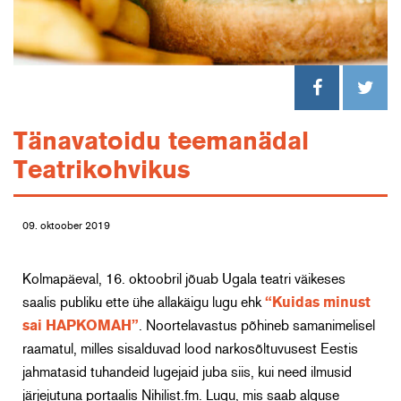
Tänavatoidu teemanädal
Teatrikohvikus
09. oktoober 2019
Kolmapäeval, 16. oktoobril jõuab Ugala teatri väikeses
saalis publiku ette ühe allakäigu lugu ehk
“Kuidas minust
sai HAPKOMAH”
. Noortelavastus põhineb samanimelisel
raamatul, milles sisalduvad lood narkosõltuvusest Eestis
jahmatasid tuhandeid lugejaid juba siis, kui need ilmusid
järjejutuna portaalis Nihilist.fm. Lugu, mis saab alguse