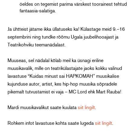
öeldes on tegemist parima värskest toorainest tehtud
fantaasia-salatiga.
Ja ühtteist jätame ikka üllatuseks ka! Külastage meid 9.–16
septembrini ning tundke rõõmu Ugala juubelihooajast ja
Teatrikohviku teemanädalast.
Muuseas, sel nädalal kõlab meil ka üsnagi eriline
muusikavalik, mille on teatrikülastajate jaoks kokku valinud
lavastuse “Kuidas minust sai HAPKOMAH” muusikalise
kujunduse autor, artist, kes hip-hop muusika sõpradele
pikemalt tutvustamist ei vaja – MC Lord ehk Mart Rauba!
Mardi muusikavalikut saate kuulata
siit lingilt
.
Rohkem infot lavastuse kohta saate lugeda
siit lingilt
.