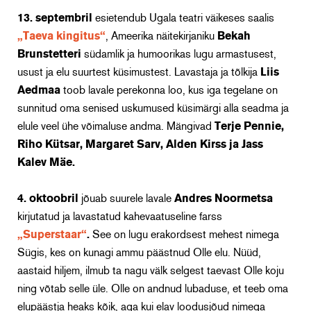
13. septembril
esietendub Ugala teatri väikeses saalis
„Taeva kingitus“
, Ameerika näitekirjaniku
Bekah
Brunstetteri
südamlik ja humoorikas lugu armastusest,
usust ja elu suurtest küsimustest. Lavastaja ja tõlkija
Liis
Aedmaa
toob lavale perekonna loo, kus iga tegelane on
sunnitud oma senised uskumused küsimärgi alla seadma ja
elule veel ühe võimaluse andma. Mängivad
Terje Pennie,
Riho Kütsar, Margaret Sarv, Alden Kirss ja Jass
Kalev Mäe.
4. oktoobril
jõuab suurele lavale
Andres Noormetsa
kirjutatud ja lavastatud kahevaatuseline farss
„Superstaar“
.
See on lugu erakordsest mehest nimega
Sügis, kes
on kunagi ammu päästnud Olle elu. Nüüd,
aastaid hiljem, ilmub ta nagu välk selgest taevast Olle koju
ning võtab selle üle. Olle on andnud lubaduse, et teeb oma
elupäästja heaks kõik, aga kui elav loodusjõud nimega