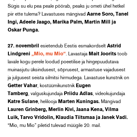
Sügis su elu pea peale pöörab, peaks ju ometi ühel hetkel
piir ette tulema?
Lavastuses mängivad
Aarne Soro, Tanel
Ingi, Adeele Jaago, Marika Palm, Martin Mill ja
Oskar Punga.
27. novembril
esietendub Eestis esmakordselt
Astrid
Lindgreni
„Mio, mu Mio“
. Lavastaja
Mait Joorits
toob
lavale kogu perele loodud poeetilise ja hingepuudutava
muinasjutu üksindusest, sõprusest, armastuse vajadusest
ja julgusest seista silmitsi hirmudega. Lavastuse kunstnik on
Getter Vahar
, kostüümikunstnik
Eugen
Tamberg
, valguskujundaja
Priidu Adla
s
, videokujundaja
Katre Sulane
, helilooja
Marten Kuningas.
Mängivad
Lauren Grinberg, Merlin Kivi, Jaana Kena, Vilma
Luik, Tarvo Vridolin, Klaudia Tiitsmaa ja Janek Vadi.
“Mio, mu Mio” piletid tulevad müügile 20. mail.