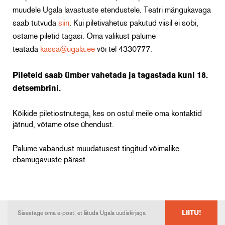
muudele Ugala lavastuste etendustele.
Teatri mängukavaga
saab tutvuda
siin
.
Kui piletivahetus pakutud viisil ei sobi,
ostame piletid tagasi. Oma valikust palume
teatada
kassa@ugala.ee
või tel 4330777.
Pileteid saab ümber vahetada ja tagastada kuni 18.
detsembrini.
Kõikide piletiostnutega, kes on ostul meile oma kontaktid
jätnud, võtame otse ühendust.
Palume vabandust muudatusest tingitud võimalike
ebamugavuste pärast.
LIITU!