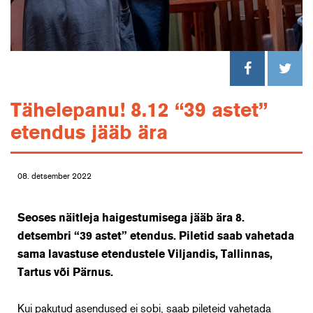
Tähelepanu! 8.12 “39 astet”
etendus jääb ära
08. detsember 2022
Seoses näitleja haigestumisega jääb ära 8.
detsembri “39 astet” etendus.
Piletid saab vahetada
sama lavastuse etendustele Viljandis, Tallinnas,
Tartus või Pärnus.
Kui pakutud asendused ei sobi, saab pileteid vahetada