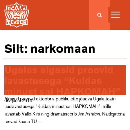
Silt:
narkomaan
Ugalas algasid proovid
lavastusega “Kuidas
minust sai HAPKOMAH”
Algasid proovid oktoobris publiku ette jõudva Ugala teatri
06. juuni 2019
uuslavastusega “Kuidas minust sai HAPKOMAH”, mille
lavastab Vallo Kirs ning dramatiseerib Jim Ashilevi. Näitlejatena
teevad kaasa TÜ …