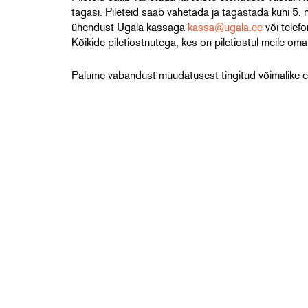
tagasi. Pileteid saab vahetada ja tagastada kuni 5.
ühendust Ugala kassaga
kassa@ugala.ee
või telef
Kõikide piletiostnutega, kes on piletiostul meile om
Palume vabandust muudatusest tingitud võimalike 