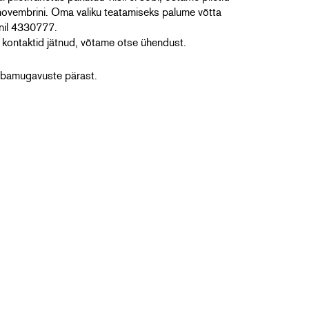
 novembrini. Oma valiku teatamiseks palume võtta
onil 4330777.
a kontaktid jätnud, võtame otse ühendust.
ebamugavuste pärast.