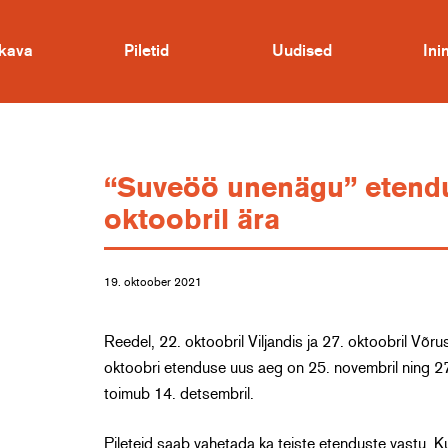
kava
Piletid
Uudised
In
“Suveöö unenägu” etendus
oktoobril ära
19. oktoober 2021
Reedel, 22. oktoobril Viljandis ja 27. oktoobril Võ
oktoobri etenduse uus aeg on 25. novembril ning 2
toimub 14. detsembril.
Pileteid saab vahetada ka teiste etenduste vastu. Kui