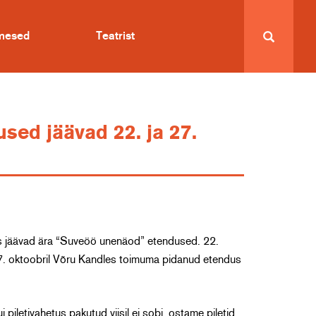
imesed
Teatrist
ed jäävad 22. ja 27.
rus jäävad ära “Suveöö unenäod” etendused. 22.
7. oktoobril Võru Kandles toimuma pidanud etendus
 piletivahetus pakutud viisil ei sobi, ostame piletid