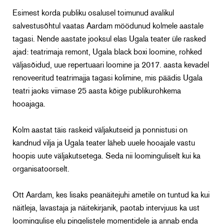
Esimest korda publiku osalusel toimunud avalikul
salvestusõhtul vaatas Aardam möödunud kolmele aastale
tagasi. Nende aastate jooksul elas Ugala teater üle rasked
ajad: teatrimaja remont, Ugala black boxi loomine, rohked
väljasõidud, uue repertuaari loomine ja 2017. aasta kevadel
renoveeritud teatrimajja tagasi kolimine, mis päädis Ugala
teatri jaoks viimase 25 aasta kõige publikurohkema
hooajaga.
Kolm aastat täis raskeid väljakutseid ja ponnistusi on
kandnud vilja ja Ugala teater läheb uuele hooajale vastu
hoopis uute väljakutsetega. Seda nii loominguliselt kui ka
organisatoorselt.
Ott Aardam, kes lisaks peanäitejuhi ametile on tuntud ka kui
näitleja, lavastaja ja näitekirjanik, paotab intervjuus ka ust
loomingulise elu pingelistele momentidele ja annab enda