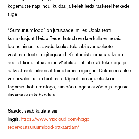
kogemuste najal nõu, kuidas ja kellelt leida rasketel hetkedel
tuge.
“Suitsuruumilood” on jutusaade, milles Ugala teatri
korraldusjuht Heigo Teder kutsub endale külla erinevaid
loomeinimesi, et avada kuulajatele läbi avameelsete
vestluste teatri telgitaguseid. Kohtumiste omapäraks on
see, et kogu jutuajamine võetakse linti ühe võttekorraga ja
salvestusele hilisemat toimetamist ei järgne. Dokumentaalse
vormi valimine on taotluslik, täpselt nii nagu eluski on
tegemist kohtumistega, kus sõnu tagasi ei võeta ja tegusid
ilusamaks ei kohandata.
Saadet saab kuulata siit
lingilt:
https://www.mixcloud.com/heigo-
teder/suitsuruumilood-ott-aardam/