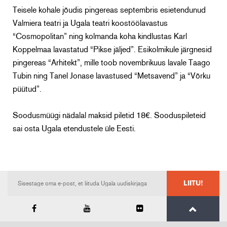
Teisele kohale jõudis pingereas septembris esietendunud
Valmiera teatri ja Ugala teatri koostöölavastus
“Cosmopolitan” ning kolmanda koha kindlustas Karl
Koppelmaa lavastatud “Pikse jäljed”. Esikolmikule järgnesid
pingereas “Arhitekt”, mille toob novembrikuus lavale Taago
Tubin ning Tanel Jonase lavastused “Metsavend” ja “Võrku
püütud”.
Soodusmüügi nädalal maksid piletid 18€. Sooduspileteid
sai osta Ugala etendustele üle Eesti.
LIITU!