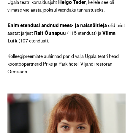
Ugala teatri korraldusjuht
Heigo Teder
, kellele see oli
viimase viie aasta jooksul viiendaks tunnustuseks.
Enim etendusi andnud mees- ja naisnäitleja
olid teist
aastat järjest
Rait Õunapuu
(115 etendust) ja
Vilma
Luik
(107 etendust).
Kolleegipreemiate auhinnad panid välja Ugala teatri head
koostööpartnerid Prike ja Park hotell Viljandi restoran
Ormisson.