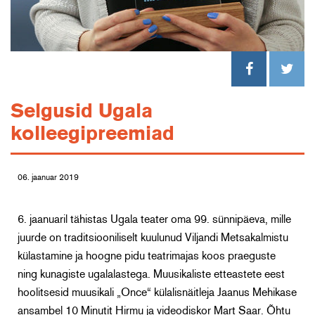
Selgusid Ugala
kolleegipreemiad
06. jaanuar 2019
6. jaanuaril tähistas Ugala teater oma 99. sünnipäeva, mille
juurde on traditsiooniliselt kuulunud Viljandi Metsakalmistu
külastamine ja hoogne pidu teatrimajas koos praeguste
ning kunagiste ugalalastega. Muusikaliste etteastete eest
hoolitsesid muusikali „Once“ külalisnäitleja Jaanus Mehikase
ansambel 10 Minutit Hirmu ja videodiskor Mart Saar. Õhtu