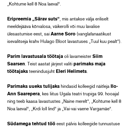
„Kohtume kell 8 Noa laeval“.
Eripreemia „Särav suts“
, mis antakse välja eriliselt
meeldejääva kõrvalosa, väikerolli või muu lavalise
ülesastumise eest, sai
Aarne Soro
(vanglafanaatikust
isevalitseja krahv Hulago Bloot lavastuses „Tuul kuu pealt“).
Parim lavastusala töötaja
oli lavameister
Siim
Saarsen
. Teist aastat järjest valiti
parimaks maja
töötajaks
teenindusjuht
Eleri Helimets
.
Parimaks uueks tulijaks
hindasid kolleegid näitleja
Ilo-
Ann Saarepera
, kes liitus Ugala teatri trupiga 99. hooajal
ning teeb kaasa lavastustes „Naine merelt“, „Kohtume kell 8
Noa laeval“, „Krdi loll lind“ ja „Vai-vai vaene Vargamäe“.
Südamega tehtud töö
eest pälvis kolleegide tunnustuse