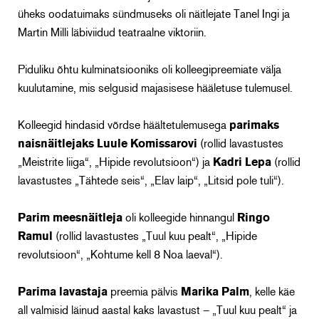
üheks oodatuimaks sündmuseks oli näitlejate Tanel Ingi ja
Martin Milli läbiviidud teatraalne viktoriin.
Piduliku õhtu kulminatsiooniks oli kolleegipreemiate välja
kuulutamine, mis selgusid majasisese hääletuse tulemusel.
Kolleegid hindasid võrdse häältetulemusega
parimaks
naisnäitlejaks
Luule Komissarovi
(rollid lavastustes
„Meistrite liiga“, „Hipide revolutsioon“) ja
Kadri Lepa
(rollid
lavastustes „Tähtede seis“, „Elav laip“, „Litsid pole tuli“).
Parim meesnäitleja
oli kolleegide hinnangul
Ringo
Ramul
(rollid lavastustes „Tuul kuu pealt“, „Hipide
revolutsioon“, „Kohtume kell 8 Noa laeval“).
Parima lavastaja
preemia pälvis
Marika Palm
, kelle käe
all valmisid läinud aastal kaks lavastust – „Tuul kuu pealt“ ja