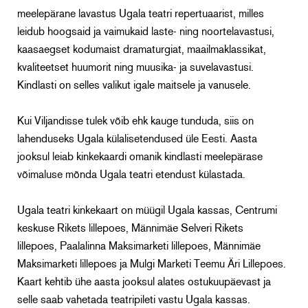
meelepärane lavastus Ugala teatri repertuaarist, milles
leidub hoogsaid ja vaimukaid laste- ning noortelavastusi,
kaasaegset kodumaist dramaturgiat, maailmaklassikat,
kvaliteetset huumorit ning muusika- ja suvelavastusi.
Kindlasti on selles valikut igale maitsele ja vanusele.
Kui Viljandisse tulek võib ehk kauge tunduda, siis on
lahenduseks Ugala külalisetendused üle Eesti. Aasta
jooksul leiab kinkekaardi omanik kindlasti meelepärase
võimaluse mõnda Ugala teatri etendust külastada.
Ugala teatri kinkekaart on müügil Ugala kassas, Centrumi
keskuse Rikets lillepoes, Männimäe Selveri Rikets
lillepoes, Paalalinna Maksimarketi lillepoes, Männimäe
Maksimarketi lillepoes ja Mulgi Marketi Teemu Äri Lillepoes.
Kaart kehtib ühe aasta jooksul alates ostukuupäevast ja
selle saab vahetada teatripileti vastu Ugala kassas.