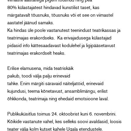
viimaste aastatega pigem tõusnud ning pea
80% külastajatest hindavad kunstilist taset, kas
märgatavalt tõusnuks, tõusnuks või et see on viimastel
aastatel jäänud samaks.
Ka hindas üle poole vastanutest teenindust teatrikassas ja
teatrimajas erakordseks. Ka erivajadusega külastajad
pidasid info kättesaadavast kodulehel ja ligipääsetavust
teatrimajas erakordselt heaks.
Erilise elamusena, mida teatriskäik
pakub, toodi välja palju erinevaid
tahke. Enim märgiti säravaid näiteljatöid, erinevaid
kujundusi, teema kõnetavust, ansamblimängu, erilist
õhkkonda, teatrimaja ning ehedaid emotsioone laval.
Publikuküsitlus toimus 24. oktoobrist kuni 6. novembrini.
Kõikide vastanute vahel, kes selleks soovi avaldasid, loosis
teater välja kolm kutset kahele Ugala etendustele.