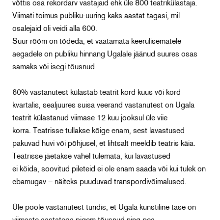
võttis osa rekordarv vastajaid ehk üle 800 teatrikülastaja.
Viimati toimus publiku-uuring kaks aastat tagasi, mil
osalejaid oli veidi alla 600.
Suur rõõm on tõdeda, et vaatamata keerulisematele
aegadele on publiku hinnang Ugalale jäänud suures osas
samaks või isegi tõusnud.
60% vastanutest külastab teatrit kord kuus või kord
kvartalis, sealjuures suisa veerand vastanutest on Ugala
teatrit külastanud viimase 12 kuu jooksul üle viie
korra. Teatrisse tullakse kõige enam, sest lavastused
pakuvad huvi või põhjusel, et lihtsalt meeldib teatris käia.
Teatrisse jäetakse vahel tulemata, kui lavastused
ei köida, soovitud pileteid ei ole enam saada või kui tulek on
ebamugav – näiteks puuduvad transpordivõimalused.
Üle poole vastanutest tundis, et Ugala kunstiline tase on