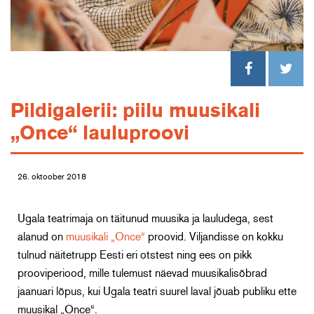
Pildigalerii: piilu muusikali
„Once“ lauluproovi
26. oktoober 2018
Ugala teatrimaja on täitunud muusika ja lauludega, sest
alanud on
muusikali „Once“
proovid. Viljandisse on kokku
tulnud näitetrupp Eesti eri otstest ning ees on pikk
prooviperiood, mille tulemust näevad muusikalisõbrad
jaanuari lõpus, kui Ugala teatri suurel laval jõuab publiku ette
muusikal „Once“.