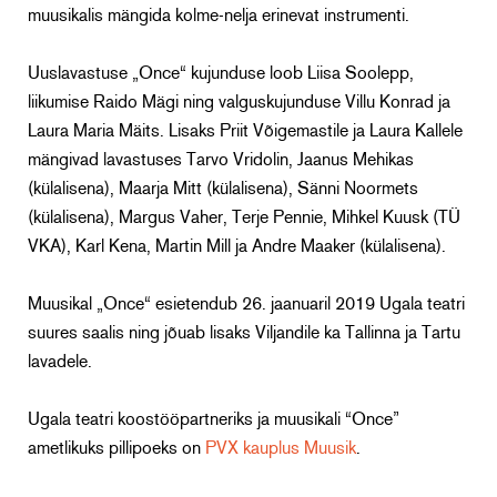
muusikalis mängida kolme-nelja erinevat instrumenti.
Uuslavastuse „Once“ kujunduse loob Liisa Soolepp,
liikumise Raido Mägi ning valguskujunduse Villu Konrad ja
Laura Maria Mäits. Lisaks Priit Võigemastile ja Laura Kallele
mängivad lavastuses Tarvo Vridolin, Jaanus Mehikas
(külalisena), Maarja Mitt (külalisena), Sänni Noormets
(külalisena), Margus Vaher, Terje Pennie, Mihkel Kuusk (TÜ
VKA), Karl Kena, Martin Mill ja Andre Maaker (külalisena).
Muusikal „Once“ esietendub 26. jaanuaril 2019 Ugala teatri
suures saalis ning jõuab lisaks Viljandile ka Tallinna ja Tartu
lavadele.
Ugala teatri koostööpartneriks ja muusikali “Once”
ametlikuks pillipoeks on
PVX kauplus Muusik
.