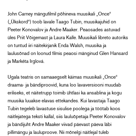
John Carney mängufilmil põhineva muusikali „Once“
(„Ükskord“) toob lavale Taago Tubin, muusikajuhid on
Peeter Konovalov ja Andre Maaker. Peaosades astuvad
üles Priit Võigemast ja Laura Kalle. Muusikali libreto autoriks
on tuntud iiri näitekirjanik Enda Walsh, muusika ja
laulusõnad on loonud filmis peaosi mänginud Glen Hansard
ja Markéta Irglová.
Ugala teatris on samaaegselt käimas muusikali „Once“
draama- ja bändiproovid, kuna loo lavaversiooni muudab
eriliseks, et näitetrupp toimib ühtlasi ka ansablina ja kogu
muusika luuakse elavas ettekandes. Kui lavastaja Taago
Tubin tegeleb lavastuse sisulise poolega ja töötab koos
näitlejatega teksti kallal, siis lauluõpetaja Peeter Konovalov
ja bändijuht Andre Maaker viivad päevast päeva läbi
pillimängu ja lauluproove. Nii mõnelgi näitlejal tuleb