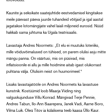
lotovõidud.
Kaunite ja seksikate saatejuhtide eestvedamisel kingitakse
meile päevast päeva juurde tuhandeid võitjaid ja igal aastal
jagatakse lotomängijate vahel laiali miljoneid eurosid. Nüüd
hakkab sama juhtuma ka Ugala teatrisaalis.
Lavastaja Andres Noormets: „Et elu ei muutuks loteriiks,
mille võiduvõimalused on tühised, on parem olulisi asju mitte
mängu panna. On väärtusi, mis on püsivad, mis
inflatsioonile ei allu ja mille hoidmine aitab igast olukorrast
puhtana välja. Olulisim neist on huumorimeel.“
Lisaks lavastajatööle on Andres Noormets ka lavastuse
kunstnik. Kostüümid loob Maarja Viiding ning
valguskujunduse Villu Konrad. Mängivad Terje Pennie,
Andres Tabun, Ilo-Ann Saarepera, Janek Vadi, Aarne Soro,
Vilma Luik, Oleg Titov ja külalisena teeb kaasa Üllo Kaur.