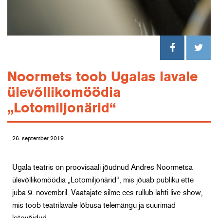
Noormets toob Ugalas lavale
ülevõllikomöödia
„Lotomiljonärid“
26. september 2019
Ugala teatris on proovisaali jõudnud Andres Noormetsa
ülevõllikomöödia „Lotomiljonärid“, mis jõuab publiku ette
juba 9. novembril. Vaatajate silme ees rullub lahti live-show,
mis toob teatrilavale lõbusa telemängu ja suurimad