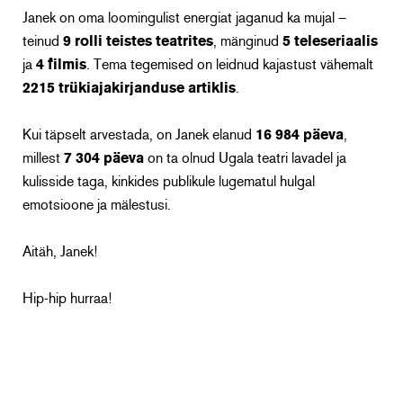
Janek on oma loomingulist energiat jaganud ka mujal –
teinud
9 rolli teistes teatrites
, mänginud
5 teleseriaalis
ja
4 filmis
. Tema tegemised on leidnud kajastust vähemalt
2215 trükiajakirjanduse artiklis
.
Kui täpselt arvestada, on Janek elanud
16 984 päeva
,
millest
7 304 päeva
on ta olnud Ugala teatri lavadel ja
kulisside taga, kinkides publikule lugematul hulgal
emotsioone ja mälestusi.
Aitäh, Janek!
Hip-hip hurraa!