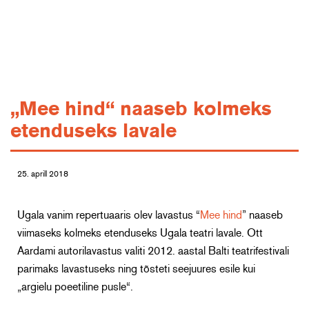
„Mee hind“ naaseb kolmeks
etenduseks lavale
25. aprill 2018
Ugala vanim repertuaaris olev lavastus “
Mee hind
” naaseb
viimaseks kolmeks etenduseks Ugala teatri lavale. Ott
Aardami autorilavastus valiti 2012. aastal Balti teatrifestivali
parimaks lavastuseks ning tõsteti seejuures esile kui
„argielu poeetiline pusle“.