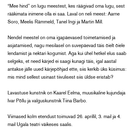
“Mee hind” on lugu meestest, kes räägivad oma lugu, sest
rääkimata inimene olla ei saa. Laval on neli meest: Aarne
Soro, Meelis Rämmeld, Tanel Ingi ja Martin Mill.
Nendel meestel on oma igapäevased toimetamised ja
asjatamised, nagu mesilasel on suvepäevad täis õielt õiele
lendamist ja nektari kogumist. Aga kui ühel hetkel elus saab
selgeks, et need kärjed ei saagi kunagi täis, igal aastal
antakse jälle uued kärjepõhjad ette, siis kerkib üks küsimus:
mis mind sellest usinast tiivulisest siis üldse eristab?
Lavastuse kunstnik on Kaarel Eelma, muusikaline kujundaja
Ivar Põllu ja valguskunstnik Tiina Barbo.
Viimased kolm etendust toimuvad 26. aprillil, 3. mail ja 4.
mail Ugala teatri väikeses saalis.