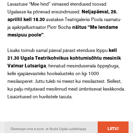
Lavastuse “Mee hind” viimased etendused toovad
Ugalasse ka põnevad erisündmused.
Neljapäeval, 26.
aprillil kell 18.30
avatakse Teatrigaleriis Poola raamatu-
ja ajakirjaillustraator Piotr Socha
näitus “Me lendame
mesipuu poole”
.
Lisaks toimub samal päeval pärast etenduse lõppu
kell
21.30 Ugala Teatrikohvikus
kohtumisõhtu
mesinik
Valmar Lutsariga
, hinnatud mesinduseriala õppejõuga,
kelle igapäevasteks hoolealusteks on ligi 1000
mesilasperet. Juttu tuleb nii meest kui mesilastest. Sellest,
kui palju mõjutavad mesilinnud meid ümbritsevat keskkonda.
Lisaüritused on huvilistele tasuta.
LIITU!