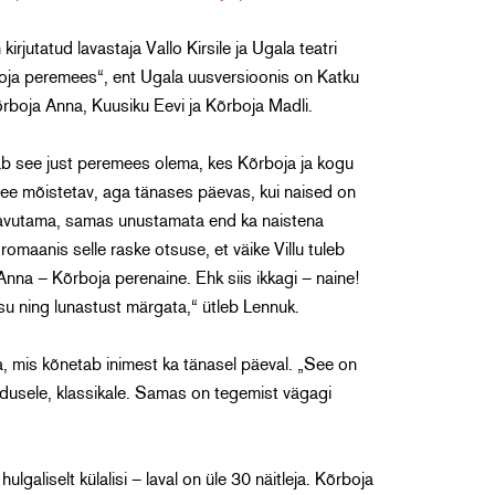
jutatud lavastaja Vallo Kirsile ja Ugala teatri
boja peremees“, ent Ugala uusversioonis on Katku
õrboja Anna, Kuusiku Eevi ja Kõrboja Madli.
b see just peremees olema, kes Kõrboja ja kogu
ee mõistetav, aga tänases päevas, kui naised on
avutama, samas unustamata end ka naistena
aanis selle raske otsuse, et väike Villu tuleb
nna – Kõrboja perenaine. Ehk siis ikkagi – naine!
 ning lunastust märgata,“ ütleb Lennuk.
ga, mis kõnetab inimest ka tänasel päeval. „See on
andusele, klassikale. Samas on tegemist vägagi
galiselt külalisi – laval on üle 30 näitleja. Kõrboja