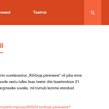
imesed
Teatrist
l
urim suvelavastus „Kõrboja perenaine“ oli juba enne
vile vastu tulles lisas teater ühe lisaetenduse 21.
t järgmiseks suveks, mil toimub kümme etendust
om/performances/60504-korboja-perenaine?