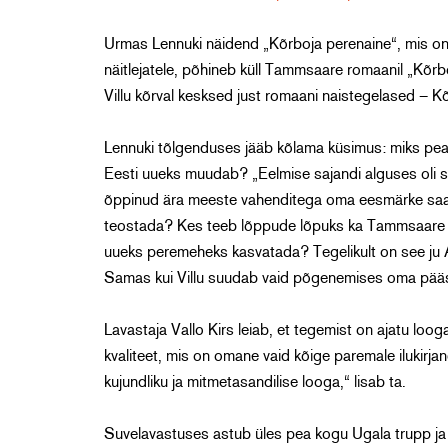
Urmas Lennuki näidend „Kõrboja perenaine“, mis on kir
näitlejatele, põhineb küll Tammsaare romaanil „Kõr
Villu kõrval kesksed just romaani naistegelased – K
Lennuki tõlgenduses jääb kõlama küsimus: miks pea
Eesti uueks muudab? „Eelmise sajandi alguses oli s
õppinud ära meeste vahenditega oma eesmärke sa
teostada? Kes teeb lõppude lõpuks ka Tammsaare rom
uueks peremeheks kasvatada? Tegelikult on see ju A
Samas kui Villu suudab vaid põgenemises oma pääsu
Lavastaja Vallo Kirs leiab, et tegemist on ajatu loo
kvaliteet, mis on omane vaid kõige paremale ilukirj
kujundliku ja mitmetasandilise looga,“ lisab ta.
Suvelavastuses astub üles pea kogu Ugala trupp ja hul