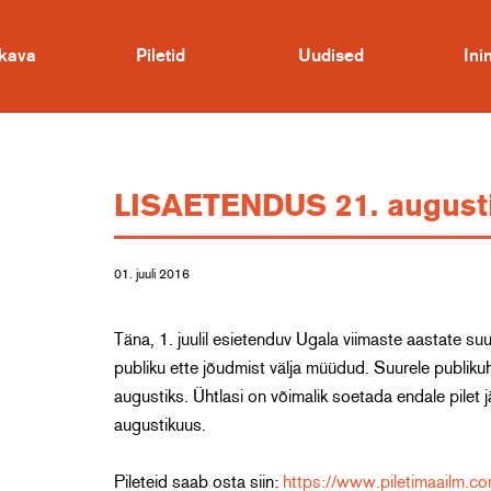
kava
Piletid
Uudised
In
LISAETENDUS 21. augusti
01. juuli 2016
Täna, 1. juulil esietenduv Ugala viimaste aastate su
publiku ette jõudmist välja müüdud. Suurele publikuhu
augustiks. Ühtlasi on võimalik soetada endale pile
augustikuus.
Pileteid saab osta siin:
https://www.piletimaailm.c