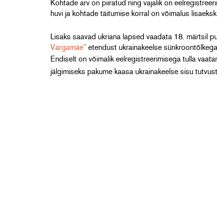
Kohtade arv on piiratud ning vajalik on eelregistr
huvi ja kohtade täitumise korral on võimalus lisaeksk
Lisaks saavad ukriana lapsed vaadata 18. märtsil 
Vargamäe”
etendust ukrainakeelse sünkroontõlkega. 
Endiselt on võimalik eelregistreerimisega tulla vaat
jälgimiseks pakume kaasa ukrainakeelse sisu tutvust