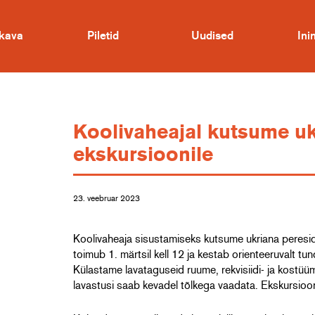
kava
Piletid
Uudised
In
Koolivaheajal kutsume uk
ekskursioonile
23. veebruar 2023
Koolivaheaja sisustamiseks kutsume ukriana peresid
toimub 1. märtsil kell 12 ja kestab orienteeruvalt tun
Külastame lavataguseid ruume, rekvisiidi- ja kostüümi
lavastusi saab kevadel tõlkega vaadata. Ekskursioon