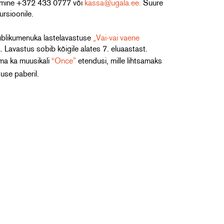
eerimine +372 433 0777 või
kassa@ugala.ee.
Suure
ursioonile.
publikumenuka lastelavastuse
„Vai-vai vaene
Lavastus sobib kõigile alates 7. eluaastast.
ama ka muusikali
“Once”
etendusi, mille lihtsamaks
use paberil.