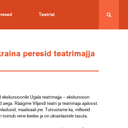
imesed
Teatrist
raina peresid teatrimajja
 ekskursioonile Ugala teatrimajja – ekskursioon
d aega. Räägime Viljandi teatri ja teatrimaja ajaloost.
ladusid, maalisaali jne. Tutvustame ka, milliseid
 toimub vene keeles ja on ukrainlastele tasuta.