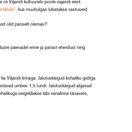
oli Viljandi kultuurielu poole sajandi eest.
stiklubi”
, kus muuhulgas lubatakse vastuseid
ed olid päriselt olemas?
duste päevadel enne ja pärast etendust ning
 ka Viljandi linnaga. Jalutuskäigud kohaliku giidiga
kestavad umbes 1,5 tundi. Jalutuskäigud algavad
halikuga seigeldakse läbi vanalinna tänavate,