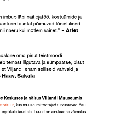
m imbub läbi näitlejatöö, kostüümide ja
vastuse taustal põimuvad tõsielulised
 nii naeru kui mõtlemisainet.” –
Arlet
aslane oma pisut teistmoodi
b temast liigutava ja sümpaatse, pisut
et Viljandil enam selliseid vahvaid ja
 Haav, Sakala
se Keskuses ja näitus Viljandi Muuseumis
torituur
, kus muuseumi töötajad tutvustavad Paul
egelikule taustale. Tuurid on ainulaadne võimalus