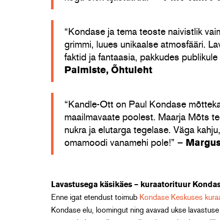
“Kondase ja tema teoste naivistlik vai
grimmi, luues unikaalse atmosfääri. La
faktid ja fantaasia, pakkudes publikule
Palmiste, Õhtuleht
“Kandle-Ott on Paul Kondase mõtteka
maailmavaate poolest. Maarja Mõts tee
nukra ja elutarga tegelase. Väga kahju, 
omamoodi vanamehi pole!” –
Margus
Lavastusega käsikäes – kuraatorituur Konda
Enne igat etendust toimub
Kondase Keskuses kuraa
Kondase elu, loomingut ning avavad ukse lavastuse t