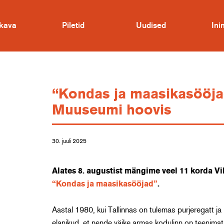
kava
Piletid
Uudised
In
“Kondas ja maasikasööjad
Muuseumi hoovis
30. juuli 2025
Alates 8. augustist mängime veel 11 korda V
“Kondas ja maasikasööjad”
.
Aastal 1980, kui Tallinnas on tulemas purjeregatt ja 
elanikud, et nende väike armas kodulinn on teenimat