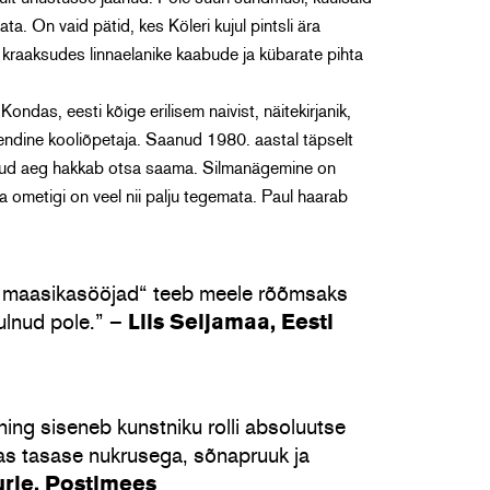
a. On vaid pätid, kes Köleri kujul pintsli ära
kraaksudes linnaelanike kaabude ja kübarate pihta
Kondas, eesti kõige erilisem naivist, näitekirjanik,
 ja endine kooliõpetaja. Saanud 1980. aastal täpselt
tud aeg hakkab otsa saama. Silmanägemine on
a ometigi on veel nii palju tegemata. Paul haarab
ja maasikasööjad“ teeb meele rõõmsaks
ulnud pole.” –
Liis Seljamaa, Eesti
ng siseneb kunstniku rolli absoluutse
as tasase nukrusega, sõnapruuk ja
urje, Postimees