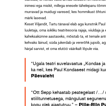
inimesi ega miskit, millega enesele tähelepanu tõmmat
murravad ja muidugi varesed, kes hommikust õhtuni 
märki lasevad.
Keset Viljandit, Tartu tänaval elab aga kunstnik Paul 
luuletaja, oma isikliku teatriteooria rajaja, viiuldaja
kaheksakümne aastaseks, mõistab ta, et temale an
kehvaks läinud, süda jukerdab ja vererõhk jupsib, ag
härjal sarvist, et oma elutöö väärikalt lõpule viia.
“Ugala teatri suvelavastus „Kondas 
ka neil, kes Paul Kondasest midagi ku
Päevaleht
“Ott Sepp kehastab peategelast /…/ ni
stiilitunnetusega, mängulust segunem
kogu olek ajastutruu.” –
Pille-Riin P