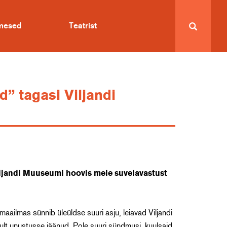
imesed
Teatrist
” tagasi Viljandi
iljandi Muuseumi hoovis meie suvelavastust
maailmas sünnib üleüldse suuri asju, leiavad Viljandi
ult unustusse jäänud. Pole suuri sündmusi, kuulsaid