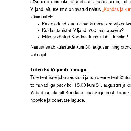
süveneda kunstniku pärandisse ja saada aimu, milline 
Viljandi Muuseumis on avatud näitus
„Kondas ja kun
küsimustele:
Kas näidendis seiklevad kummalised viljandlas
Kuidas tähistati Viljandi 700. aastapäeva?
Miks ei võetud Kondast kunstiklubi liikmeks?
Näitust saab külastada kuni 30. augustini ning eten
vaheajal.
Tutvu ka Viljandi linnaga!
Tule teatrisse juba aegsasti ja tutvu enne teatriõhtut
toimuvad iga päev kell 13:00 kuni 31. augustini ja 
Vabaduse platsilt Kondase maasika juurest, koos ko
hoovide ja põnevate lugude.