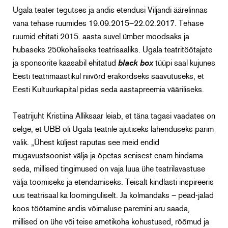
Ugala teater tegutses ja andis etendusi Viljandi äärelinnas
vana tehase ruumides 19.09.2015–22.02.2017. Tehase
ruumid ehitati 2015. aasta suvel ümber moodsaks ja
hubaseks 250kohaliseks teatrisaaliks. Ugala teatritöötajate
ja sponsorite kaasabil ehitatud
black box
tüüpi saal kujunes
Eesti teatrimaastikul niivõrd erakordseks saavutuseks, et
Eesti Kultuurkapital pidas seda aastapreemia vääriliseks.
Teatrijuht Kristiina Alliksaar leiab, et täna tagasi vaadates on
selge, et UBB oli Ugala teatrile ajutiseks lahenduseks parim
valik. „Ühest küljest raputas see meid endid
mugavustsoonist välja ja õpetas senisest enam hindama
seda, millised tingimused on vaja luua ühe teatrilavastuse
välja toomiseks ja etendamiseks. Teisalt kindlasti inspireeris
uus teatrisaal ka loominguliselt. Ja kolmandaks – pead-jalad
koos töötamine andis võimaluse paremini aru saada,
millised on ühe või teise ametikoha kohustused, rõõmud ja