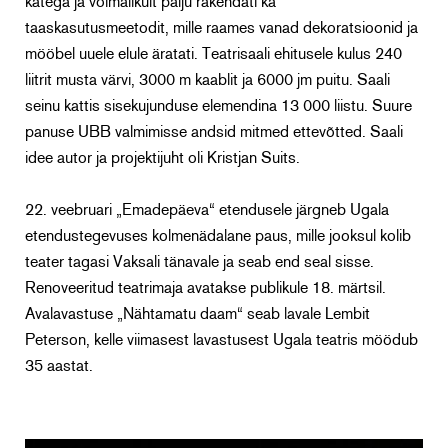
kätega ja võimalikult palju rakendati ka
taaskasutusmeetodit, mille raames vanad dekoratsioonid ja
mööbel uuele elule äratati. Teatrisaali ehitusele kulus 240
liitrit musta värvi, 3000 m kaablit ja 6000 jm puitu. Saali
seinu kattis sisekujunduse elemendina 13 000 liistu. Suure
panuse UBB valmimisse andsid mitmed ettevõtted. Saali
idee autor ja projektijuht oli Kristjan Suits.
22. veebruari „Emadepäeva“ etendusele järgneb Ugala
etendustegevuses kolmenädalane paus, mille jooksul kolib
teater tagasi Vaksali tänavale ja seab end seal sisse.
Renoveeritud teatrimaja avatakse publikule 18. märtsil.
Avalavastuse „Nähtamatu daam“ seab lavale Lembit
Peterson, kelle viimasest lavastusest Ugala teatris möödub
35 aastat.