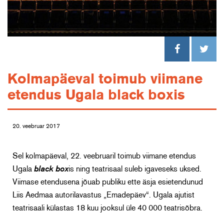
Kolmapäeval toimub viimane
etendus Ugala black boxis
20. veebruar 2017
Sel kolmapäeval, 22. veebruaril toimub viimane etendus
Ugala
black box
is ning teatrisaal suleb igaveseks uksed.
Viimase etendusena jõuab publiku ette äsja esietendunud
Liis Aedmaa autorilavastus „Emadepäev“. Ugala ajutist
teatrisaali külastas 18 kuu jooksul üle 40 000 teatrisõbra.