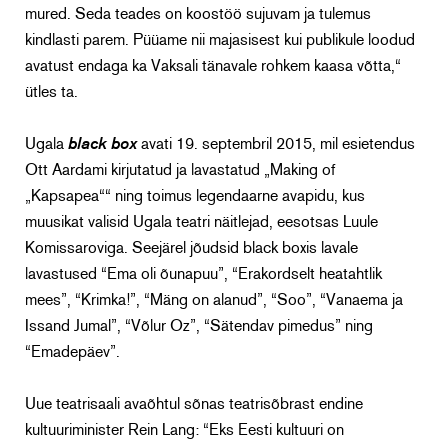
mured. Seda teades on koostöö sujuvam ja tulemus
kindlasti parem. Püüame nii majasisest kui publikule loodud
avatust endaga ka Vaksali tänavale rohkem kaasa võtta,“
ütles ta.
Ugala
black box
avati 19. septembril 2015, mil esietendus
Ott Aardami kirjutatud ja lavastatud „Making of
„Kapsapea““ ning toimus legendaarne avapidu, kus
muusikat valisid Ugala teatri näitlejad, eesotsas Luule
Komissaroviga. Seejärel jõudsid black boxis lavale
lavastused “Ema oli õunapuu”, “Erakordselt heatahtlik
mees”, “Krimka!”, “Mäng on alanud”, “Soo”, “Vanaema ja
Issand Jumal”, “Võlur Oz”, “Sätendav pimedus” ning
“Emadepäev”.
Uue teatrisaali avaõhtul sõnas teatrisõbrast endine
kultuuriminister Rein Lang: “Eks Eesti kultuuri on