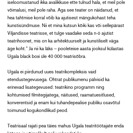
iseloomustanud ikka avalikkuse ette tulnud hala, et meil pole
võimalusi, meil pole raha. Aga see teater on näidanud, et
hea tahtmise korral võib ka ajutisest mängukohast teha
kunstisündmuse. Nii et mina kutsun kõiki kas või sellepärast
Viljandisse teatrisse, et tulge vaadake seda n-ö ajutist
teatrihoonet, mis on ka arhitektuurselt ja kunstiliselt väga
äge koht.” Ja nii ka läks – pooleteise aasta jooksul külastas
Ugala black boxi üle 40 000 teatrisõbra.
Ugala ei piirdunud uues teatrikompleksis vaid
etendustegevusega. Ohtrat publikumenu pälvisid ka
erinevad lisategevused: teatrikino programm ning
kohtumised filmitegijatega, näitused, raamatuesitlused,
konverentsid ja enam kui tuhandepealise publiku osavõtul
toimunud kogukondlikud peod.
Teatrisaal rajati pea täies mahus Ugala teatritöötajate enda