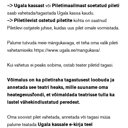
–> Ugala kassast
või
Piletimaailmast
soetatud pileti
saab vahetada/tagastada Ugala kassa kaudu.
–> Piletilevist ostetud piletite
kohta on saatnud
Piletilevi ostjatele juhise, kuidas uus pilet omale vormistada.
Palume tutvuda meie mängukavaga, et teha oma valik pileti
vahetamiseks https://www.ugala.ee/mangukava/.
Kui vahetus ei peaks sobima, ostab teater piletid tagasi.
Võimalus on ka piletiraha tagastusest loobuda ja
annetada see teatri heaks, mille suuname oma
heategevusfondi, et võimaldada teatrisse tulla ka
lastel vähekindlustatud peredest.
Oma soovist pilet vahetada, annetada või tagasi müüa
palume teatada
Ugala kassale e-kirja teel