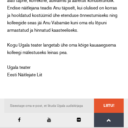
alati täpne, korrektne, abivalmis ja ääretult kohusetundlik.
Endise näitlejana teadis Anu täpselt, kui olulised on korras
ja hooldatud kostüümid ühe etenduse õnnestumiseks ning
kolleegide seas jäi Anu Vabamäe kuni oma elu lõpuni
armastatud ja hinnatud kaasteeliseks.
Kogu Ugala teater langetab ühe oma kõige kauaaegsema
kolleegi mälestuseks leinas pea.
Ugala teater
Eesti Näitlejate Liit
LIITU!