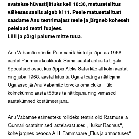
avatakse hüvastijätuks kell 10:30, matusetalitus
väikeses saalis algab kl 11.
Peale matusetalitust
saadame Anu teatrimajast teele ja järgneb koheselt
peielaud teatri fuajees.
Lilli ja pärgi palume mitte tuua.
Anu Vabamäe sündis Puurmani lähistel ja lõpetas 1966.
aastal Puurmani keskkooli. Samal aastal astus ta Ugala
õppestuudiosse, kus õppis Aleks Satsi käe all kolm aastat
ning juba 1968. aastal liitus ta Ugala teatriga näitlejana.
Ugalasse jäi Anu Vabamäe terveks oma eluks – üle
kolmekümne aasta töötas ta näitlejana ning viimased
aastakümned kostümeerijana.
Anu Vabamäe esimesteks rollideks teatris olid Rasmuse ja
Gunnari osatäitmised lastelavastuses „Hulkur Rasmus“,
kohe järgnes peaosa A.H. Tammsaare „Elus ja armastuses“