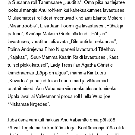
ja Susanna roll Tammsaare „Juuditis“. Oma pika näitlejatee
jooksul mängis Anu rohkem kui kaheksakümnes lavastuses.
Olulisematest rollidest meenuvad kindlasti Eliante
Molière’i
„Misantroobis“, Liisa Jaan Toominga lavastuses „Pühak ja
patune“, Kvašnja Maksim Gorki näidendi „Põhjas”
lavastuses, vürstitar Jelizaveta „Diletantide teekonnas”,
Polina Andrejevna Elmo Nüganeni lavastatud Tšehhovi
„Kajakas”,
Suur-Mamma Kaarin Raidi lavastuses „Kass
tulisel plekk-katusel”, Lady Tressilian Agatha Christie
krimidraamas „Lõpp on algus”, mamma Kiir Lutsu
„Kevades” ja paljud teised suuremad ja väiksemad
osatäitmised. Anu Vabamäe viimaseks ülesastumiseks
Ugala laval jäi Vallesmanni proua roll Hella Wuolijoe
“Niskamäe kirgedes”.
Juba üsna varakult hakkas Anu Vabamäe oma põhitöö
kõrvalt tegelema ka kostüümidega. Kostümeerija töös oli ta