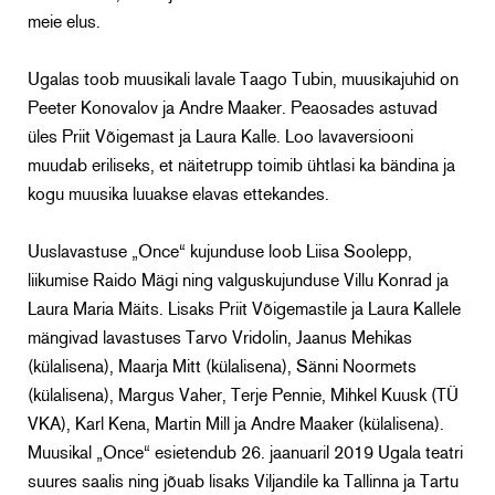
meie elus.
Ugalas toob muusikali lavale Taago Tubin, muusikajuhid on
Peeter Konovalov ja Andre Maaker. Peaosades astuvad
üles Priit Võigemast ja Laura Kalle. Loo lavaversiooni
muudab eriliseks, et näitetrupp toimib ühtlasi ka bändina ja
kogu muusika luuakse elavas ettekandes.
Uuslavastuse „Once“ kujunduse loob Liisa Soolepp,
liikumise Raido Mägi ning valguskujunduse Villu Konrad ja
Laura Maria Mäits. Lisaks Priit Võigemastile ja Laura Kallele
mängivad lavastuses Tarvo Vridolin, Jaanus Mehikas
(külalisena), Maarja Mitt (külalisena), Sänni Noormets
(külalisena), Margus Vaher, Terje Pennie, Mihkel Kuusk (TÜ
VKA), Karl Kena, Martin Mill ja Andre Maaker (külalisena).
Muusikal „Once“ esietendub 26. jaanuaril 2019 Ugala teatri
suures saalis ning jõuab lisaks Viljandile ka Tallinna ja Tartu