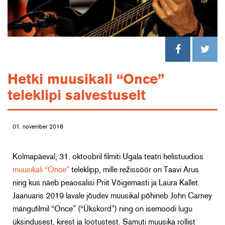
Hetki muusikali “Once”
teleklipi salvestuselt
01. november 2018
Kolmapäeval, 31. oktoobril filmiti Ugala teatri helistuudios
muusikali “Once”
teleklipp, mille režissöör on Taavi Arus
ning kus näeb peaosalisi Priit Võigemasti ja Laura Kallet.
Jaanuaris 2019 lavale jõudev muusikal põhineb John Carney
mängufilmil “Once” (“Ükskord”) ning on isemoodi lugu
üksindusest, kirest ja lootustest. Samuti muusika rollist