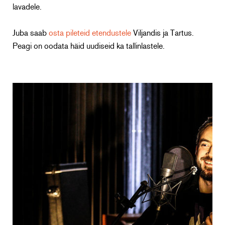
lavadele.
Juba saab
osta pileteid etendustele
Viljandis ja Tartus.
Peagi on oodata häid uudiseid ka tallinlastele.