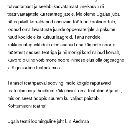
tutvustamast ja seeläbi kasvatamast järelkasvu nii
teatrivaatajatele kui teatritegijatele. Me oleme Ugalas juba
päris pikalt korraldanud erinevaid töötube koolinoortele,
loonud oma lavastuste juurde õppematerjale ja pakume
nüüd koolidele ka kultuurilaagreid. Tänu nendele
kokkupuutepunktidele olen saanud osa kümnete noorte
mõtetest seoses teatriga ja nii mõnigi kord näinud kõrvalt,
kuivõrd oluline võib mõne noore inimese elus olla õigeaegne
ja õigesisuline teatrielamus.
Tänasel teatripäeval soovingi meile kõigile raputavaid
teatrielamusi ja hoidkem kõik ühiselt oma teatrilinn Viljandit,
mis on seest hoopis suurem kui väljast paistab.
Kohtumiseni teatris!
Ugala teatri loominguline juht Liis Aedmaa