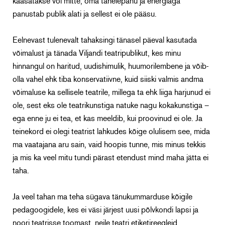
kaasatakse või mitte, oma tähelepanu ja energiaga
panustab publik alati ja sellest ei ole pääsu.
Eelnevast tulenevalt tahaksingi tänasel päeval kasutada
võimalust ja tänada Viljandi teatripublikut, kes minu
hinnangul on haritud, uudishimulik, huumorilembene ja võib-
olla vahel ehk tiba konservatiivne, kuid siiski valmis andma
võimaluse ka sellisele teatrile, millega ta ehk liiga harjunud ei
ole, sest eks ole teatrikunstiga natuke nagu kokakunstiga –
ega enne ju ei tea, et kas meeldib, kui proovinud ei ole. Ja
teinekord ei olegi teatrist lahkudes kõige olulisem see, mida
ma vaatajana aru sain, vaid hoopis tunne, mis minus tekkis
ja mis ka veel mitu tundi pärast etendust mind maha jätta ei
taha.
Ja veel tahan ma teha sügava tänukummarduse kõigile
pedagoogidele, kes ei väsi järjest uusi põlvkondi lapsi ja
noori teatrisse toomast, neile teatri etiketireegleid