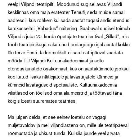
veelgi Viljandi teatripilti. Möödunud sügisel avas Viljandi
kesklinnas oma maja erateater Temufi, seda muide samal
aadressil, kus rohkem kui sada aastat tagasi andis etendusi
karskusseltsi „Vabadus“ näitering. Saabuval sügisel toimub
Viljandis juba 25. korda õpetajate teatrifestival „Sillad“, mis
toob teatripisikuga nakatunud pedagooge igal aastal kokku
üle terve Eesti. Ja loomulikult ei saa teatripäeval vaadata
mööda TÜ Viljandi Kultuuriakadeemiast ja selle
etenduskunstide osakonnast, kus on aastakümnete jooksul
koolitatud lisaks näitlejatele ja lavastajatele kümneid ja
kümneid lavataguseid spetsialiste. Kultuuriakadeemia
vilistlased on tõelised oma ala meistrid ja töötavad täna
kõigis Eesti suuremates teatrites.
Ma julgen öelda, et see eelnev loetelu on vägagi
muljetavaldav ja meil viljandlastena on, mille üle teatripäeval
rõõmustada ja uhkust tunda. Kui siia juurde veel arvata