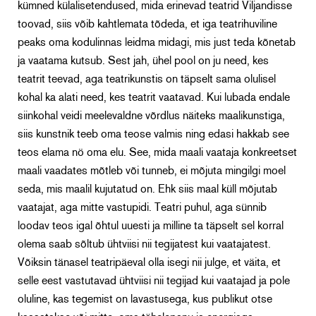
kümned külalisetendused, mida erinevad teatrid Viljandisse
toovad, siis võib kahtlemata tõdeda, et iga teatrihuviline
peaks oma kodulinnas leidma midagi, mis just teda kõnetab
ja vaatama kutsub. Sest jah, ühel pool on ju need, kes
teatrit teevad, aga teatrikunstis on täpselt sama olulisel
kohal ka alati need, kes teatrit vaatavad. Kui lubada endale
siinkohal veidi meelevaldne võrdlus näiteks maalikunstiga,
siis kunstnik teeb oma teose valmis ning edasi hakkab see
teos elama nö oma elu. See, mida maali vaataja konkreetset
maali vaadates mõtleb või tunneb, ei mõjuta mingilgi moel
seda, mis maalil kujutatud on. Ehk siis maal küll mõjutab
vaatajat, aga mitte vastupidi. Teatri puhul, aga sünnib
loodav teos igal õhtul uuesti ja milline ta täpselt sel korral
olema saab sõltub ühtviisi nii tegijatest kui vaatajatest.
Võiksin tänasel teatripäeval olla isegi nii julge, et väita, et
selle eest vastutavad ühtviisi nii tegijad kui vaatajad ja pole
oluline, kas tegemist on lavastusega, kus publikut otse