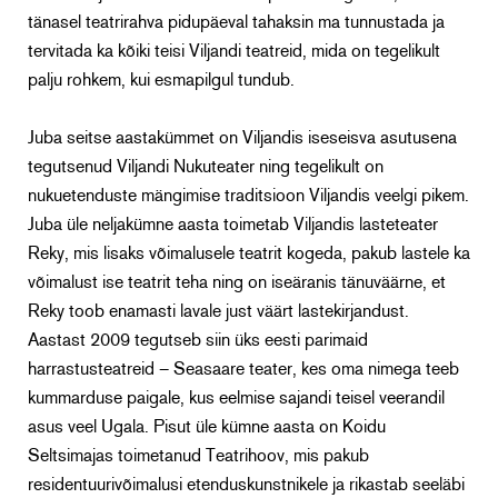
tänasel teatrirahva pidupäeval tahaksin ma tunnustada ja
tervitada ka kõiki teisi Viljandi teatreid, mida on tegelikult
palju rohkem, kui esmapilgul tundub.
Juba seitse aastakümmet on Viljandis iseseisva asutusena
tegutsenud Viljandi Nukuteater ning tegelikult on
nukuetenduste mängimise traditsioon Viljandis veelgi pikem.
Juba üle neljakümne aasta toimetab Viljandis lasteteater
Reky, mis lisaks võimalusele teatrit kogeda, pakub lastele ka
võimalust ise teatrit teha ning on iseäranis tänuväärne, et
Reky toob enamasti lavale just väärt lastekirjandust.
Aastast 2009 tegutseb siin üks eesti parimaid
harrastusteatreid – Seasaare teater, kes oma nimega teeb
kummarduse paigale, kus eelmise sajandi teisel veerandil
asus veel Ugala. Pisut üle kümne aasta on Koidu
Seltsimajas toimetanud Teatrihoov, mis pakub
residentuurivõimalusi etenduskunstnikele ja rikastab seeläbi