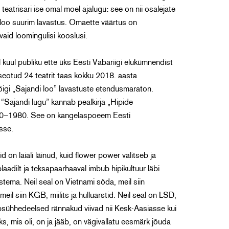
teatrisari ise omal moel ajalugu: see on nii osalejate
aloo suurim lavastus. Omaette väärtus on
avaid loomingulisi kooslusi.
l kuul publiku ette üks Eesti Vabariigi elukümnendist
 seotud 24 teatrit taas kokku 2018. aasta
kõigi „Sajandi loo” lavastuste etendusmaraton.
s “Sajandi lugu” kannab pealkirja „Hipide
70–1980. See on kangelaspoeem Eesti
sse.
on laiali läinud, kuid flower power valitseb ja
aadilt ja teksapaarhaaval imbub hipikultuur läbi
stema. Neil seal on Vietnami sõda, meil siin
il siin KGB, miilits ja hulluarstid. Neil seal on LSD,
e psühhedeelsed rännakud viivad nii Kesk-Aasiasse kui
 mis oli, on ja jääb, on vägivallatu eesmärk jõuda