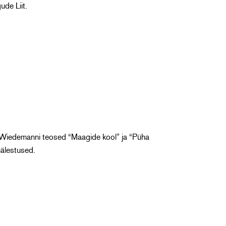
ude Liit.
r Wiedemanni teosed “Maagide kool” ja “Püha
mälestused.