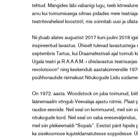
tehtud. Mängides läbi vabariigi lugu, teeb kõnealune 
arvu kui toimumisaega silmas pidades meie teatriaj
teatritevahelisel koostööl, mis sünnitab uusi ja üllat
Nii jõuab alates augustist 2017 kuni juulini 2018 iga
inspireeritud lavastus. Ühiselt tulevad lavastustega
septembris Tartus, kui Draamafestivali ajal toimub 
Ugala teatri ja R.A.A.A.M.-i ühislavastus teatrisarja
revolutsioon“ ning keskendub aastakümnendile 19
psühhonautide rännakust Nõukogude Liidu südame
On 1972. aasta. Woodstock on juba toimunud, biitlid 
läänemaailm võngub Veevalaja ajastu rütmis. Plaat-pl
raudse eesriide. Neil seal on kommuunid, meil siin si
nõukogude kord. Neil seal on vaba eneseväljendus, me
meil siin plekieemaldi “Sopals”. Eestist pärit hipid
ka sisekosmose kujuteldamatutesse soppidesse. Üks,