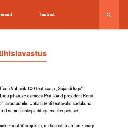
imesed
Teatrist
ühislavastus
Eesti Vabariik 100 teatrisarja „Sajandi lugu“
Liidu juhatuse esimees Priit Raud president Kersti
loo“ lavastustele. Ühtlasi tehti teatavaks sadakond
atrid samuti kinkepiletitega meeles pidasid.
le koostööprojektile, mida eesti teatrites kunagi