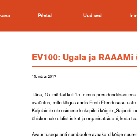
kava
Piletid
Uudised
In
EV100: Ugala ja RAAAMi 
15. märts 2017
Täna, 15. märtsil kell 15 toimus presidendilossi ees 
avaüritus, mille käigus andis Eesti Etendusasutuste 
Kaljulaidile üle esimese kinkepileti kõigile „Sajandi 
ühiskonnale olulist isikut ja organisatsiooni, keda te
Avaüritusega anti sümboolne avaakord kõige suurema