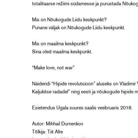
totalitaarse režiimi südamesse ja purustada Nõukog
Mis on Nõukogude Liidu keskpunkt?
Punane väljak on Nõukogude Liidu keskpunkt.
Mis on maailma keskpunkt?
Sina oled maailma keskpunkt.
“Make love, not war”
Näidendi “Hipide revolutsioon” aluseks on Vladimi
Kaljukitse radadel” ning eesti ja nõukogude hipide 
Esietendus Ugala suures saalis veebruaris 2018.
Autor: Mihhail Durnenkov
Tõlkija: Tiit Alte