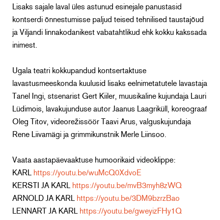
Lisaks sajale laval üles astunud esinejale panustasid
kontserdi õnnestumisse paljud teised tehnilised taustajõud
ja Viljandi linnakodanikest vabatahtlikud ehk kokku kakssada
inimest.
Ugala teatri kokkupandud kontsertaktuse
lavastusmeeskonda kuulusid lisaks eelnimetatutele lavastaja
Tanel Ingi, stsenarist Gert Kiiler, muusikaline kujundaja Lauri
Lüdimois, lavakujunduse autor Jaanus Laagriküll, koreograaf
Oleg Titov, videorežissöör Taavi Arus, valguskujundaja
Rene Liivamägi ja grimmikunstnik Merle Liinsoo.
Vaata aastapäevaaktuse humoorikaid videoklippe:
KARL
https://youtu.be/wuMcQ0XdvoE
KERSTI JA KARL
https://youtu.be/mvB3myh8zWQ
ARNOLD JA KARL
https://youtu.be/3DM9bzrzBao
LENNART JA KARL
https://youtu.be/gweyizFHy1Q