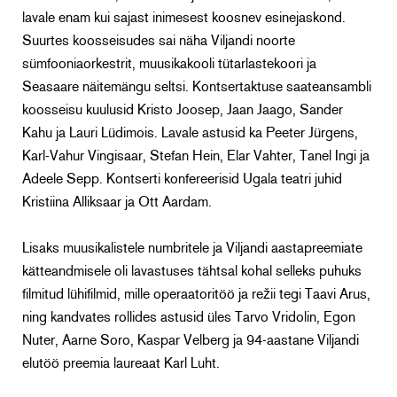
lavale enam kui sajast inimesest koosnev esinejaskond.
Suurtes koosseisudes sai näha Viljandi noorte
sümfooniaorkestrit, muusikakooli tütarlastekoori ja
Seasaare näitemängu seltsi. Kontsertaktuse saateansambli
koosseisu kuulusid Kristo Joosep, Jaan Jaago, Sander
Kahu ja Lauri Lüdimois. Lavale astusid ka Peeter Jürgens,
Karl-Vahur Vingisaar, Stefan Hein, Elar Vahter, Tanel Ingi ja
Adeele Sepp. Kontserti konfereerisid Ugala teatri juhid
Kristiina Alliksaar ja Ott Aardam.
Lisaks muusikalistele numbritele ja Viljandi aastapreemiate
kätteandmisele oli lavastuses tähtsal kohal selleks puhuks
filmitud lühifilmid, mille operaatoritöö ja režii tegi Taavi Arus,
ning kandvates rollides astusid üles Tarvo Vridolin, Egon
Nuter, Aarne Soro, Kaspar Velberg ja 94-aastane Viljandi
elutöö preemia laureaat Karl Luht.