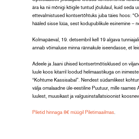
ära ka nii mõnigi kõigile tuntud jõululaul, kuid sed
ettevalmistused kontsertõhtuks juba täies hoos: “Oo
hääled sisse lüüa, sest kodupublikule esinemine – n
Kolmapäeval, 19. detsembril kell 19 algava tunniajali
annab võimaluse minna rännakule iseendasse, et lei
Adeele ja Jaani ühised kontsertmõtisklused on vilja
luule koos kitarril loodud helimaastikuga on inimes
“Kohtume Kassisabal”. Nendest südamlikest kohtumis
välja omalaadne üle-eestiline Puutuur, mille raame
luulest, muusikast ja valgusinstallatsioonist koosne
Piletid hinnaga 8€ müügil Piletimaailmas
.