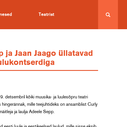
imesed
Teatrist
 ja Jaan Jaago üllatavad
õulukontserdiga
. detsembril kõiki muusika- ja luulesõpru teatri
s hingerännak, mille teejuhtideks on ansamblist Curly
näitleja ja laulja Adeele Sepp.
 eesti luule ja eestikeelsed laulud, mille sisse eksib