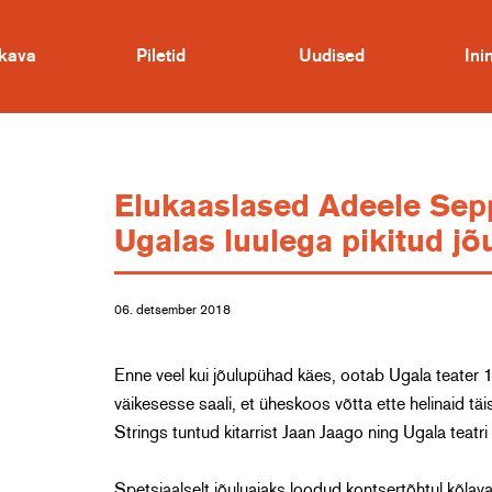
kava
Piletid
Uudised
In
Elukaaslased Adeele Sepp
Ugalas luulega pikitud j
06. detsember 2018
Enne veel kui jõulupühad käes, ootab Ugala teater 19
väikesesse saali, et üheskoos võtta ette helinaid täi
Strings tuntud kitarrist Jaan Jaago ning Ugala teatri 
Spetsiaalselt jõuluajaks loodud kontsertõhtul kõlavad