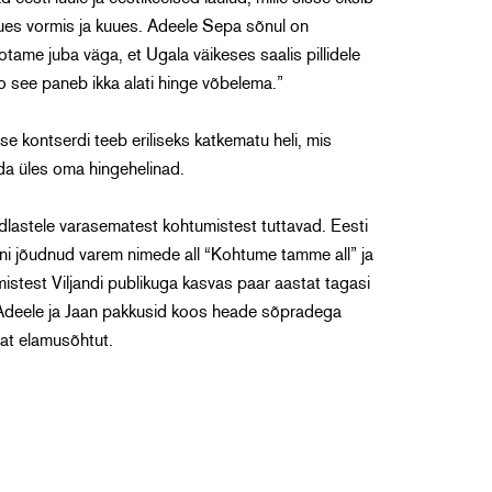
a uues vormis ja kuues. Adeele Sepa sõnul on
tame juba väga, et Ugala väikeses saalis pillidele
o see paneb ikka alati hinge võbelema.”
se kontserdi teeb eriliseks katkematu heli, mis
da üles oma hingehelinad.
ndlastele varasematest kohtumistest tuttavad. Eesti
teni jõudnud varem nimede all “Kohtume tamme all” ja
test Viljandi publikuga kasvas paar aastat tagasi
s Adeele ja Jaan pakkusid koos heade sõpradega
vat elamusõhtut.