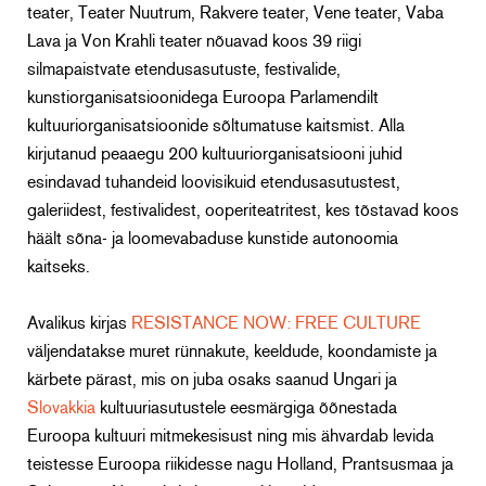
teater, Teater Nuutrum, Rakvere teater, Vene teater, Vaba
Lava ja Von Krahli teater nõuavad koos 39 riigi
silmapaistvate etendusasutuste, festivalide,
kunstiorganisatsioonidega Euroopa Parlamendilt
kultuuriorganisatsioonide sõltumatuse kaitsmist. Alla
kirjutanud peaaegu 200 kultuuriorganisatsiooni juhid
esindavad tuhandeid loovisikuid etendusasutustest,
galeriidest, festivalidest, ooperiteatritest, kes tõstavad koos
häält sõna- ja loomevabaduse kunstide autonoomia
kaitseks.
Avalikus kirjas
RESISTANCE NOW: FREE CULTURE
väljendatakse muret rünnakute, keeldude, koondamiste ja
kärbete pärast, mis on juba osaks saanud Ungari ja
Slovakkia
kultuuriasutustele eesmärgiga õõnestada
Euroopa kultuuri mitmekesisust ning mis ähvardab levida
teistesse Euroopa riikidesse nagu Holland, Prantsusmaa ja