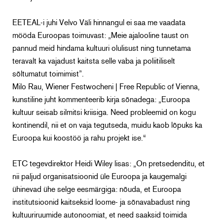
EETEAL-i juhi Velvo Väli hinnangul ei saa me vaadata
mööda Euroopas toimuvast: „Meie ajalooline taust on
pannud meid hindama kultuuri olulisust ning tunnetama
teravalt ka vajadust kaitsta selle vaba ja poliitiliselt
sõltumatut toimimist”.
Milo Rau, Wiener Festwocheni | Free Republic of Vienna,
kunstiline juht kommenteerib kirja sõnadega: „Euroopa
kultuur seisab silmitsi kriisiga. Need probleemid on kogu
kontinendil, nii et on vaja tegutseda, muidu kaob lõpuks ka
Euroopa kui koostöö ja rahu projekt ise.“
ETC tegevdirektor Heidi Wiley lisas: „On pretsedenditu, et
nii paljud organisatsioonid üle Euroopa ja kaugemalgi
ühinevad ühe selge eesmärgiga: nõuda, et Euroopa
institutsioonid kaitseksid loome- ja sõnavabadust ning
kultuuriruumide autonoomiat, et need saaksid toimida