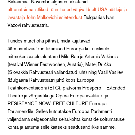
Saksamaa. Novembri alguses takistasid
ultranatsionalistlikud rühmitused vägivaldselt USA näitleja ja
lavastaja John Malkovichi esietendust
Bulgaarias Ivan
Vazovi rahvusteatris.
Tundes muret ohu pärast, mida kujutavad
äärmusrahvuslikud liikumised Euroopa kultuurilisele
mitmekesisusele algatasid Milo Rau ja Artemis Vakianis
(festival Wiener Festwochen, Austria), Matej Drlička
(Slovakkia Rahvusteari vallandatud juht) ning Vasil Vasilev
(Bulgaaria Rahvusteatri juht) koos Euroopa
Teatrikonventsiooni (ETC), platvormi Prospero – Extended
Theatre ja võrgustikuga Opera Europa avaliku kirja
RESISTANCE NOW: FREE CULTURE Euroopa
Parlamendile. Selles kutsutakse Euroopa Parlamenti
väljendama selgesõnalist seisukohta kunstide sõltumatuse
kohta ja astuma selle kaitseks seadusandlikke samme.