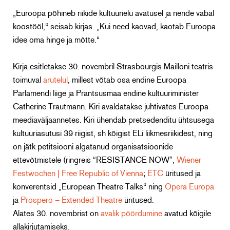
„Euroopa põhineb riikide kultuurielu avatusel ja nende vabal
koostööl,“ seisab kirjas. „Kui need kaovad, kaotab Euroopa
idee oma hinge ja mõtte.“
Kirja esitletakse 30. novembril Strasbourgis Mailloni teatris
toimuval
arutelul
, millest võtab osa endine Euroopa
Parlamendi liige ja Prantsusmaa endine kultuuriminister
Catherine Trautmann. Kiri avaldatakse juhtivates Euroopa
meediaväljaannetes. Kiri ühendab pretsedenditu ühtsusega
kultuuriasutusi 39 riigist, sh kõigist ELi liikmesriikidest, ning
on jätk petitsiooni algatanud organisatsioonide
ettevõtmistele (ringreis “RESISTANCE NOW”,
Wiener
Festwochen | Free Republic of Vienna
;
ETC
üritused ja
konverentsid „European Theatre Talks“ ning
Opera Europa
ja
Prospero – Extended Theatre
üritused.
Alates 30. novembrist on
avalik pöördumine
avatud kõigile
allakirjutamiseks.